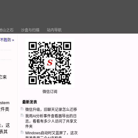
他山之石
沙盒与扫描
站内导航
不胜防 »
用它来
微信订阅
stem
最新发表
文件类
微信升级，旧聊天记录怎么迁移
我用AI分析事件查看器导出的日
志，看看有多少人访问了共享文
址，这
件夹
表其
Windows启动时又蓝屏了，这次