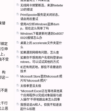
我准备用三个AI来检查
无线网卡频繁断连，来源Netwtw
10的错误
PrintSpooler服务是关闭状态，
请启用后重试
来替
使用AI分析Windows蓝屏dum
p，现在这么简单了吗
Windows下载更新时遇到0x8007
0020报错怎么办
桌面上的.accelerate文件夹是什
这样绑定
么
以引申
如果遇到网络有问题，怎么查
址上，
如果你不想用用户名密码登录Wi
脑不受
ndows，可以试试其他的方式
IE还有用武地，那些不肯撤退的
技术
，构
Microsoft Store里的Microsoft 照
即这一
片叫“Microsoft 照片”
太极拳里没太极
然不是
“Microsoft Excel正在等待其他某
个应用程序以完成对象链接与嵌
入操作”不停地跳出来怎么回事
上千行
我想说说AI和人，但我不知道该
加上恶
起什么标题