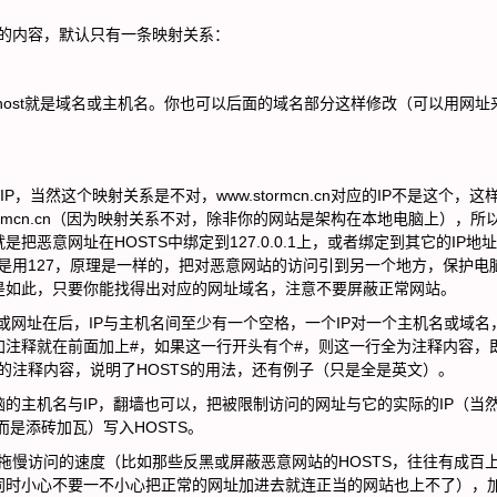
。
的内容，默认只有一条映射关系：
localhost就是域名或主机名。你也可以后面的域名部分这样修改（可以用网址
0.1这个IP，当然这个映射关系是不对，www.stormcn.cn对应的IP不是这个，
stormcn.cn（因为映射关系不对，除非你的网站是架构在本地电脑上），所
恶意网址在HOSTS中绑定到127.0.0.1上，或者绑定到其它的IP地
不是用127，原理是一样的，把对恶意网站的访问引到另一个地方，保护电
是如此，只要你能找得出对应的网址域名，注意不要屏蔽正常网站。
或网址在后，IP与主机名间至少有一个空格，一个IP对一个主机名或域名
加注释就在前面加上#，如果这一行开头有个#，则这一行全为注释内容，
量的注释内容，说明了HOSTS的用法，还有例子（只是全是英文）。
主机名与IP，翻墙也可以，把被限制访问的网址与它的实际的IP（当
，而是添砖加瓦）写入HOSTS。
慢访问的速度（比如那些反黑或屏蔽恶意网站的HOSTS，往往有成百
同时小心不要一不小心把正常的网址加进去就连正当的网站也上不了），