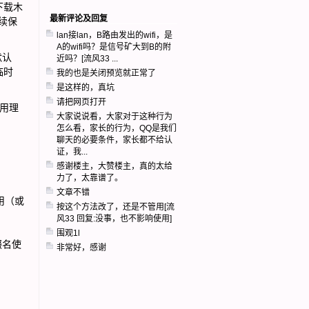
下载木
最新评论及回复
续保
lan接lan，B路由发出的wifi，是
A的wifi吗？是信号矿大到B的附
默认
近吗？[流风33 ...
临时
我的也是关闭预览就正常了
是这样的，真坑
请把网页打开
不用理
大家说说看，大家对于这种行为
怎么看，家长的行为，QQ是我们
聊天的必要条件，家长都不给认
证，我...
感谢楼主，大赞楼主，真的太给
力了，太靠谱了。
文章不错
作用（或
按这个方法改了，还是不管用[流
风33 回复:没事，也不影响使用]
围观1l
缀名使
非常好，感谢