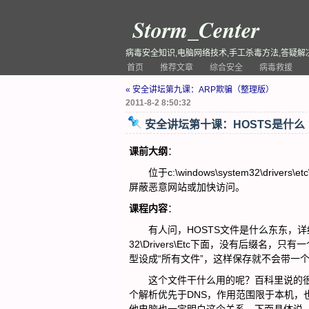
Storm_Center
病毒安全知识,电脑网络技术,手工杀毒方法,答疑解
首页
推荐文章
综合安全
病毒救援
« 安全讲坛第九课：ARP欺骗（整理版）
2011-8-2 8:50:32
安全讲坛第十课：HOSTS是什么
课前大纲
：
位于c:\windows\system32\dr
屏蔽恶意网站或加快访问。
课程内容
：
有人问，HOSTS文件是什么东东，详
32\Drivers\Etc下面，没有后缀
型设成“所有文件”，这样保存就不会带一个.
这个文件干什么用的呢？百科里说的很清
个解析优先于DNS，作用范围限于本机，