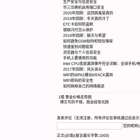
生产安全与信息安全
华三交换机启用端口安全
2020年回顾：这回病毒是真的
2019年回顾：冬天真的冷了
ETC卡如何防盗刷
银联闪付怎么保护
2018年回顾：破灭与希望
如何避免GSM劫持和短信嗅探
快速鉴别问题疫苗
浏览器与个人信息安全
手机上要慎用的功能
Intel CPU底层漏洞事件完全详解：全球手机
2017年回顾：风头浪尖
WIFI的WPA2爆出KRACK漏洞
WIFI密码的安全性
如何抹掉自己的网络痕迹
1楼
.
黄金价格走势图
博文写的不错，我会经常光顾
发表评论（无须注册，所有评论在审核通过后显示
您的昵称(
正文(必填)(留言最长字数:1000)