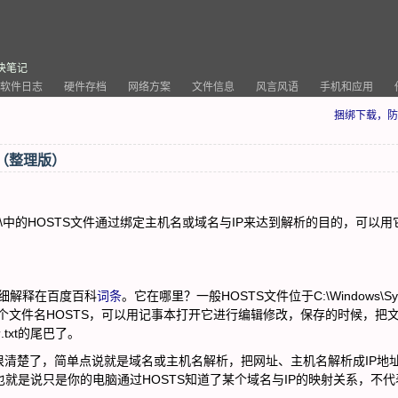
决笔记
软件日志
硬件存档
网络方案
文件信息
风言风语
手机和应用
捆绑下载，防
（整理版）
ivers\etc\中的HOSTS文件通过绑定主机名或域名与IP来达到解析的目的，可以
细解释在百度百科
词条
。它在哪里？一般HOSTS文件位于C:\Windows\Sy
名，只有一个文件名HOSTS，可以用记事本打开它进行编辑修改，保存的时候，把
txt的尾巴了。
楚了，简单点说就是域名或主机名解析，把网址、主机名解析成IP地
也就是说只是你的电脑通过HOSTS知道了某个域名与IP的映射关系，不代