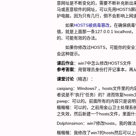
意网址是不断变化的，需要不断补充新出
马或恶意软件的网址，可以先用HOSTS
护电脑，因为只有几行，倒不会影响上网
如果
HOSTS被病毒篡改
，在确保病毒
值，就是上面那一条127.0.0.1 loc
的、可能有效的办法。
如果你修改过HOSTS，可能你的安全工
会这种提示。
课后作业
：win7中怎么修改HOSTS文件
参考答案
：用管理员身份打开记事本，再从
课堂讨论
（精选）：
caiqiang：Windows7 ，host
者说是不“执行”任务）的？进而恢复host
pwwp：可以的。前面所有的内容只是说
楷楷楷：可以的，之前用金山卫士处理系统，
之失效，然后新建一个hosts文件，里面
Dolphinsimon：win7修改host
楷楷楷：我修改了win7的hosts然后可以上Go