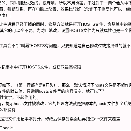
来的、同时删除失效的，很麻烦，所以不用也罢，不过对于一两个会从中
屏蔽，截断联系，再在电脑上杀毒，效果比较好（杀完了不恢复也可以，继
速度）。
守护进程已经干掉的同时，修复方法就是打开HOSTS文件，恢复其中的
alhost，其它的可以全不要。为防止篡改，设置HOSTS文件为只读属性也是一个
具会不断“叫嚣”HOSTS有问题，只要知道是自己修改过或拷贝过的就
记事本中打开HOSTS文件，或获取最高权限
s文件里的内容如下，（第一行都有是#开头），那么，默认情况下hosts文件是不起
s文件的默认值，只需把hosts文件里的内容清空，就可以了？
明性文字，不起作用的。
提示hosts文件被篡改，它的处理方法就是把原本的hosts文件加个后
什么都没有
s，我的做法是把文件用记事本打开，修改后保存到桌面后再拖进etc文件夹覆盖
ogle+