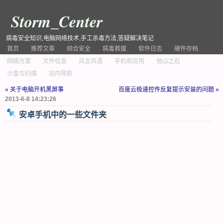
Storm_Center
病毒安全知识,电脑网络技术,手工杀毒方法,答疑解决笔记
首页
推荐文章
综合安全
病毒救援
软件日志
硬件存档
网络方案
文件信息
风言风语
手机和应用
他山之石
沙盒与扫描
站内导航
« 关于电脑开机黑屏事
百度云极速控件反复提示安装的问题 »
2013-6-8 14:23:26
安卓手机中的一些文件夹