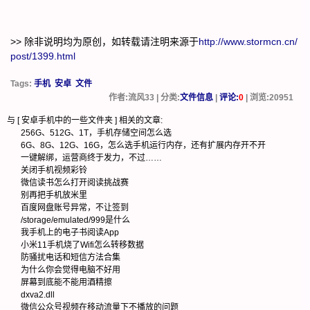
>> 除非说明均为原创，如转载请注明来源于
http://www.stormcn.cn/
post/1399.html
Tags:
手机
安卓
文件
作者:流风33 | 分类:
文件信息
|
评论:
0
| 浏览:
20951
与 [
安卓手机中的一些文件夹
] 相关的文章:
256G、512G、1T，手机存储空间怎么选
6G、8G、12G、16G，怎么选手机运行内存，还有扩展内存开不开
一键解绑，运营商终于发力，不过……
关闭手机视频彩铃
微信读书怎么打开阅读挑战赛
别再把手机放米里
百度网盘账号异常，不让签到
/storage/emulated/999是什么
我手机上的电子书阅读App
小米11手机烧了Wifi怎么转移数据
防骚扰电话和短信方法合集
为什么你会觉得电脑不好用
屏幕到底能不能用酒精擦
dxva2.dll
微信公众号视频在移动流量下不播放的问题