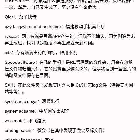
PushService：好象是什么推送服务，怀疑是百度云的，反正我删过
一次，然后，自己又生成了，至少没有什么危害。
Qiezi：茄子快传
qzyd、qzyd.speed.nethelper：福建移动手机营业厅
rexxar：网上有说是豆瓣APP产生的，但我不能确认，因为删除后未
再生成过，也可能是新版不再生成或未到时候。
sdk：存有滴滴出行的图标，作用不明
SpeedSoftware：在我的手机上是RE管理器的文件夹，用来存放解
压文件和归档文件，它的设置里是这么说的，但是我看到一些图片的
缩略图文件保存在里面。
SXH：在此文件夹下发现美图秀秀相关的日志log文件（连接美图网
站等等）。
sysdata/uuid.sys：滴滴出行
systemadsame：中华网军事APP
voicenote：讯飞语记
umeng_cache：微会（在其中发现了微会图标文件）