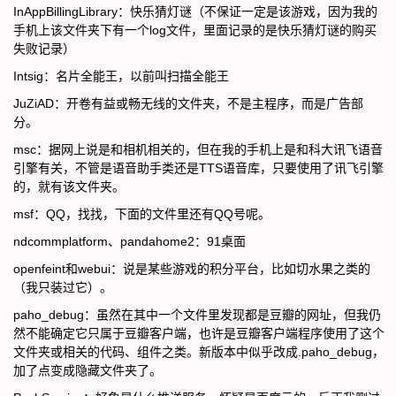
InAppBillingLibrary：快乐猜灯谜（不保证一定是该游戏，因为我的
手机上该文件夹下有一个log文件，里面记录的是快乐猜灯谜的购买
失败记录）
Intsig：名片全能王，以前叫扫描全能王
JuZiAD：开卷有益或畅无线的文件夹，不是主程序，而是广告部
分。
msc：据网上说是和相机相关的，但在我的手机上是和科大讯飞语音
引擎有关，不管是语音助手类还是TTS语音库，只要使用了讯飞引擎
的，就有该文件夹。
msf：QQ，找找，下面的文件里还有QQ号呢。
ndcommplatform、pandahome2：91桌面
openfeint和webui：说是某些游戏的积分平台，比如切水果之类的
（我只装过它）。
paho_debug：虽然在其中一个文件里发现都是豆瓣的网址，但我仍
然不能确定它只属于豆瓣客户端，也许是豆瓣客户端程序使用了这个
文件夹或相关的代码、组件之类。新版本中似乎改成.paho_debug，
加了点变成隐藏文件夹了。