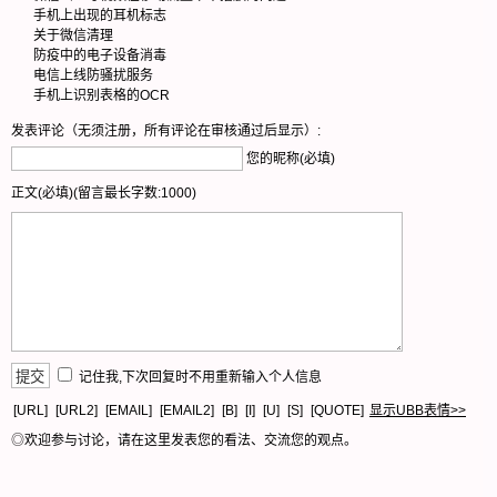
手机上出现的耳机标志
关于微信清理
防疫中的电子设备消毒
电信上线防骚扰服务
手机上识别表格的OCR
发表评论（无须注册，所有评论在审核通过后显示）:
您的昵称(必填)
正文(必填)(留言最长字数:1000)
记住我,下次回复时不用重新输入个人信息
[URL]
[URL2]
[EMAIL]
[EMAIL2]
[B]
[I]
[U]
[S]
[QUOTE]
显示UBB表情>>
◎欢迎参与讨论，请在这里发表您的看法、交流您的观点。