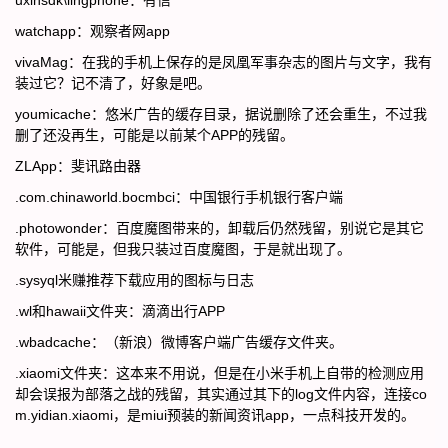
uxinsdk\lingphone：有信
watchapp：观察者网app
vivaMag：在我的手机上保存的是凤凰军事杂志的图片与文字，我有
装过它？记不清了，好象是吧。
youmicache：悠米广告的缓存目录，据说删除了还会重生，不过我
删了还没再生，可能是以前某个APP的残留。
ZLApp：斐讯路由器
.com.chinaworld.bocmbci：中国银行手机银行客户端
.photowonder：百度魔图带来的，卸载后仍然残留，别说它是其它
软件，可能是，但我只装过百度魔图，于是就出现了。
.sysyql米赚推荐下载应用的图标与日志
.wl和hawaii文件夹：滴滴出行APP
.wbadcache：（新浪）微博客户端广告缓存文件夹。
.xiaomi文件夹：这本来不用说，但是在小米手机上自带的检测应用
却会误报为部落之战的残留，其实通过其下的log文件内容，连接co
m.yidian.xiaomi，是miui预装的新闻资讯app，一点科技开发的。