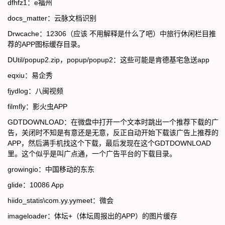
dfhfz1：e福州
docs_matter：云脉文档识别
Drwcache：12306（应该 不用解释是什么了吧）中旅行休闲栏目推
荐的APP图标缓存目录。
DUtil/popup2.zip，popup/popup2：这些可能是肯德基宅急送app
eqxiu：易企秀
fjydlog：八闽视频
filmfly：影火虫APP
GDTDOWNLOAD：在微盘中打开一个文本时跳出一个推荐下载的广
告，关闭时不知是有意还是无意，反正自动开始下载该广告上推荐的
APP，然后满手机找这个下载，最后发现在这个GDTDOWNLOAD
里。这个似乎是叫广点通，一个广告平台的下载目录。
growingio：中国移动的东东
glide：10086 App
hiido_statis\com.yy.yymeet：微会
imageloader：体坛+（体坛周报出的APP）的图片缓存