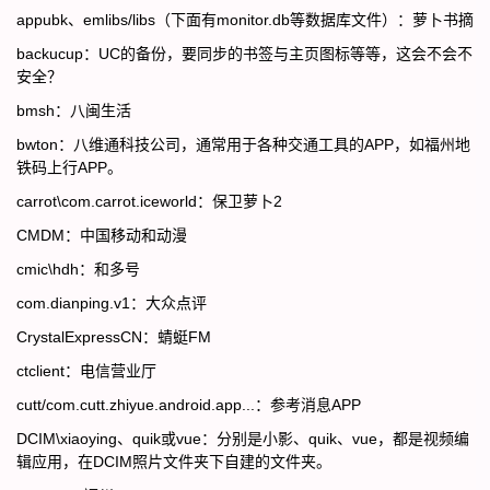
appubk、emlibs/libs（下面有monitor.db等数据库文件）：萝卜书摘
backucup：UC的备份，要同步的书签与主页图标等等，这会不会不
安全？
bmsh：八闽生活
bwton：八维通科技公司，通常用于各种交通工具的APP，如福州地
铁码上行APP。
carrot\com.carrot.iceworld：保卫萝卜2
CMDM：中国移动和动漫
cmic\hdh：和多号
com.dianping.v1：大众点评
CrystalExpressCN：蜻蜓FM
ctclient：电信营业厅
cutt/com.cutt.zhiyue.android.app...：参考消息APP
DCIM\xiaoying、quik或vue：分别是小影、quik、vue，都是视频编
辑应用，在DCIM照片文件夹下自建的文件夹。