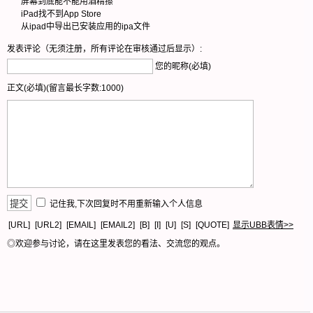
屏幕到底能不能用酒精擦
iPad找不到App Store
从ipad中导出已安装应用的ipa文件
发表评论（无须注册，所有评论在审核通过后显示）:
您的昵称(必填)
正文(必填)(留言最长字数:1000)
记住我,下次回复时不用重新输入个人信息
[URL]
[URL2]
[EMAIL]
[EMAIL2]
[B]
[I]
[U]
[S]
[QUOTE]
显示UBB表情>>
◎欢迎参与讨论，请在这里发表您的看法、交流您的观点。