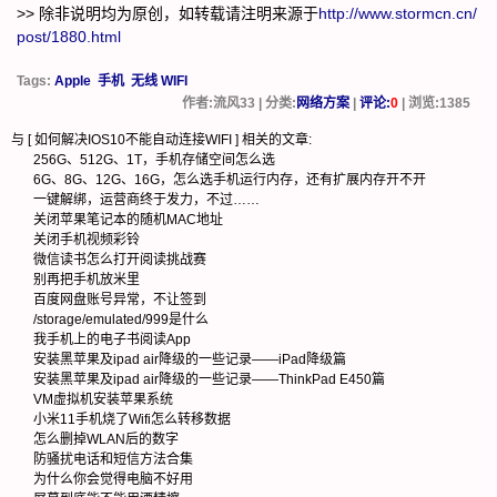
>> 除非说明均为原创，如转载请注明来源于
http://www.stormcn.cn/
post/1880.html
Tags:
Apple
手机
无线 WIFI
作者:流风33 | 分类:
网络方案
|
评论:
0
| 浏览:
1385
与 [
如何解决IOS10不能自动连接WIFI
] 相关的文章:
256G、512G、1T，手机存储空间怎么选
6G、8G、12G、16G，怎么选手机运行内存，还有扩展内存开不开
一键解绑，运营商终于发力，不过……
关闭苹果笔记本的随机MAC地址
关闭手机视频彩铃
微信读书怎么打开阅读挑战赛
别再把手机放米里
百度网盘账号异常，不让签到
/storage/emulated/999是什么
我手机上的电子书阅读App
安装黑苹果及ipad air降级的一些记录——iPad降级篇
安装黑苹果及ipad air降级的一些记录——ThinkPad E450篇
VM虚拟机安装苹果系统
小米11手机烧了Wifi怎么转移数据
怎么删掉WLAN后的数字
防骚扰电话和短信方法合集
为什么你会觉得电脑不好用