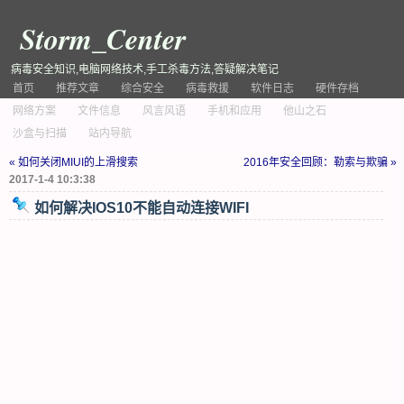
Storm_Center
病毒安全知识,电脑网络技术,手工杀毒方法,答疑解决笔记
首页
推荐文章
综合安全
病毒救援
软件日志
硬件存档
网络方案
文件信息
风言风语
手机和应用
他山之石
沙盒与扫描
站内导航
« 如何关闭MIUI的上滑搜索
2016年安全回顾：勒索与欺骗 »
2017-1-4 10:3:38
如何解决IOS10不能自动连接WIFI