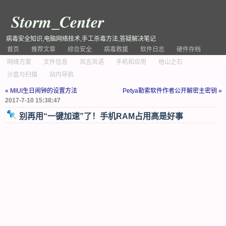
Storm_Center
病毒安全知识,电脑网络技术,手工杀毒方法,答疑解决笔记
首页
推荐文章
综合安全
病毒救援
软件日志
硬件存档
网络方案
文件信息
风言风语
手机和应用
他山之石
沙盒与扫描
站内导航
« MIUI生日闹钟的设置方法
Petya勒索软件作者公开解密主密钥 »
2017-7-10 15:38:47
别再用“一键加速”了！手机RAM占用高是好事