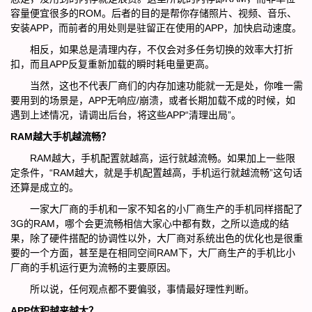
容量便宜很多的ROM。后者的目的是帮你存储照片、视频、音乐、
安装APP，而前者的用处则是驻留正在使用的APP，加快启动速度。
相反，如果总是清理内存，不仅会对多任务切换的效率大打折
扣，而且APP反复重新加载的瞬时耗电量更高。
当然，这也不代表厂商们的内存加速功能就一无是处，你唯一需
要用到的场景是，APP无响应/崩溃，或者长期加载不成的时候，如
遇到上述情况，请调出后台，将这些APP“清理出局”。
RAM越大手机越流畅？
RAM越大，手机配置就越高，运行就越流畅。如果加上一些限
定条件，“RAM越大，就是手机配置越高，手机运行就越流畅”这句话
还算是成立的。
一家大厂商的手机和一家不知名的小厂商生产的手机同样搭配了
3G的RAM，哪个会更流畅相信大家心中都有数，之所以造成的结
果，除了硬件搭配的协调性以外，大厂商对系统出色的优化也是很重
要的一个方面，甚至是在相同空间RAM下，大厂商生产的手机比小
厂商的手机运行更为流畅的主要原因。
所以说，任何观点都不要偏驳，事情最好理性判断。
APP体积越来越大？