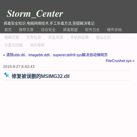
Storm_Center
病毒安全知识,电脑网络技术,手工杀毒方法,答疑解决笔记
首页
推荐文章
综合安全
病毒救援
软件日志
硬件存档
网络方案
文件信息
风言风语
手机和应用
他山之石
沙盒与扫描
站内导航
« 清除ubb.dll、imagebb.ddf、superecsblh9.sys解决自动弹网页
FileCrusher.sys »
2010-8-27 8:42:43
修复被误删的MSIMG32.dll