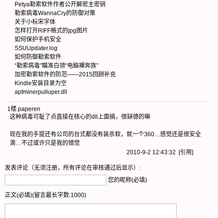
Petya勒索软件作者公开解密主密钥
勒索病毒WannaCry的防御对策
关于小标宋字体
怎样打开RIFF格式的jpg图片
如何保护手机安全
SSUUpdater.log
如何防御勒索软件
“勒索病毒”瞄准白领“电脑裸奔族”
加密勒索软件的防范——2015回顾补充
Kindle安装目录为空
aptminerpulluper.dll
1楼
.
paperen
这种病毒可耻了点直接在核心的dll上面搞，很缺德的嘛
现在我的手提还有公司的台式都没有装杀软，就一个360…感觉还是很安全
滴…不过或许只是我的错觉
2010-9-2 12:43:32 [
引用
]
发表评论（无须注册，所有评论在审核通过后显示）:
您的昵称(必填)
正文(必填)(留言最长字数:1000)