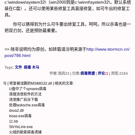
c:\windows\system32\（win2000则是c:\winnt\system32\，默认系统
装在C盘）。还可以使用某些修复工具直接修复，如可牛出的修复工
具。
你可以猜得到为什么可牛要出修复工具，呵呵。所以杀毒也是一
把双刃剑，还是预防最重要。
>> 除非说明均为原创，如转载请注明来源于
http://www.stormcn.cn/
post/786.html
Tags:
文件
病毒 木马
作者:流风33 | 分类:
病毒救援
|
评论:
1
| 浏览:
2184
与 [
修复被误删的MSIMG32.dll
] 相关的文章:
U盘中了个synares病毒
清理流氓软件的方法
流氓推广后台下载
处理tasksche.exe病毒
dxva2.dll
Issas.exe病毒
11.hb
ShiYeLine.exe
火绒的勒索病毒诱捕