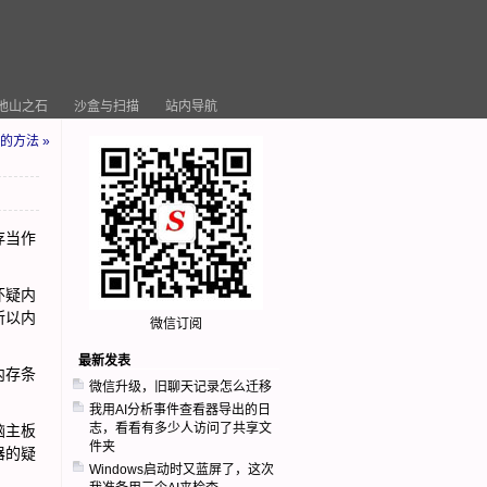
他山之石
沙盒与扫描
站内导航
的方法 »
存当作
怀疑内
所以内
微信订阅
最新发表
内存条
微信升级，旧聊天记录怎么迁移
我用AI分析事件查看器导出的日
志，看看有多少人访问了共享文
脑主板
件夹
器的疑
Windows启动时又蓝屏了，这次