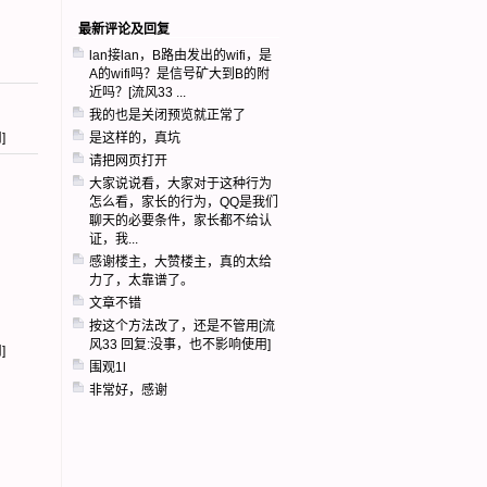
最新评论及回复
lan接lan，B路由发出的wifi，是
A的wifi吗？是信号矿大到B的附
近吗？[流风33 ...
我的也是关闭预览就正常了
用
]
是这样的，真坑
请把网页打开
大家说说看，大家对于这种行为
怎么看，家长的行为，QQ是我们
聊天的必要条件，家长都不给认
证，我...
感谢楼主，大赞楼主，真的太给
力了，太靠谱了。
文章不错
按这个方法改了，还是不管用[流
风33 回复:没事，也不影响使用]
用
]
围观1l
非常好，感谢