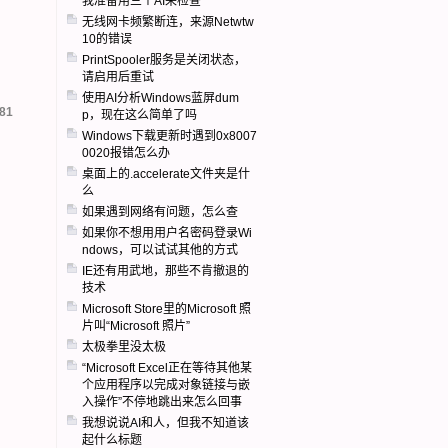
我准备用三个AI来检查
无线网卡频繁断连，来源Netwtw
10的错误
PrintSpooler服务是关闭状态，
请启用后重试
使用AI分析Windows蓝屏dum
81
p，现在这么简单了吗
Windows下载更新时遇到0x8007
0020报错怎么办
桌面上的.accelerate文件夹是什
么
如果遇到网络有问题，怎么查
如果你不想用用户名密码登录Wi
ndows，可以试试其他的方式
IE还有用武地，那些不肯撤退的
技术
Microsoft Store里的Microsoft 照
片叫“Microsoft 照片”
太极拳里没太极
“Microsoft Excel正在等待其他某
个应用程序以完成对象链接与嵌
入操作”不停地跳出来怎么回事
我想说说AI和人，但我不知道该
起什么标题