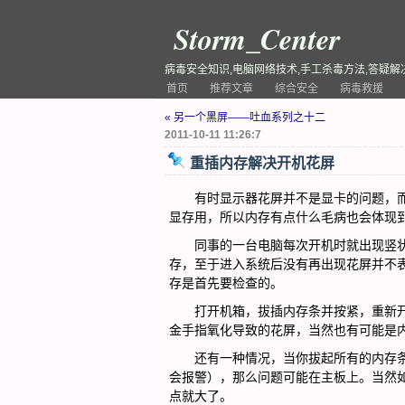
Storm_Center
病毒安全知识,电脑网络技术,手工杀毒方法,答疑解
首页
推荐文章
综合安全
病毒救援
« 另一个黑屏——吐血系列之十二
2011-10-11 11:26:7
重插内存解决开机花屏
有时显示器花屏并不是显卡的问题，
显存用，所以内存有点什么毛病也会体现
同事的一台电脑每次开机时就出现竖状
存，至于进入系统后没有再出现花屏并不
存是首先要检查的。
打开机箱，拔插内存条并按紧，重新开
金手指氧化导致的花屏，当然也有可能是
还有一种情况，当你拔起所有的内存条
会报警），那么问题可能在主板上。当然
点就大了。