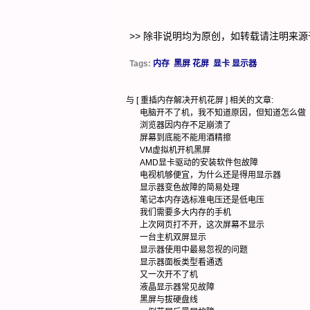
>> 除非说明均为原创，如转载请注明来源
Tags:
内存
黑屏 花屏
显卡 显示器
与 [
重插内存解决开机花屏
] 相关的文章:
电脑开不了机，我不知道原因，但知道怎么做
浏览器因内存不足崩溃了
屏幕到底能不能用酒精擦
VM虚拟机开机黑屏
AMD显卡驱动的安装软件包故障
电视机够便宜，为什么还是得用显示器
显示器变色故障的简易处理
笔记本内存选标准电压还是低电压
我们需要多大内存的手机
上次网页打不开，这次屏幕不显示
一台主机双屏显示
显示器使用中最易忽视的问题
显示器面板类型看通透
又一次开不了机
液晶显示器常见故障
黑屏与拔硬盘线