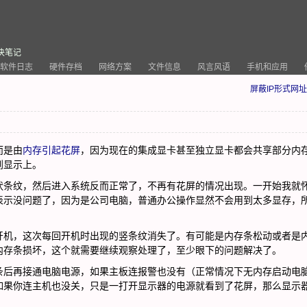
决笔记
软件日志
硬件存档
网络方案
文件信息
风言风语
手机和应用
屏蔽IP形式网址
而是由
内存引起花屏
，因为现在的集成显卡甚至独立显卡都会共享部分内
到显示上。
条纹，然后进入系统反而正常了，不再有花屏的情况出现。一开始我就
表示没问题了，因为是公司电脑，普通办公操作显然不会用到太多显存，
机，这次每回开机时出现的竖条纹消失了。有可能是内存条松动或者是
内存条损坏，这个就需要继续观察处理了，至少眼下的问题解决了。
后再接通电脑电源，如果主板连报警也没有（正常情况下无内存启动电
如果你连主机也没关，只是一打开显示器的电源就看到了花屏，那么显示