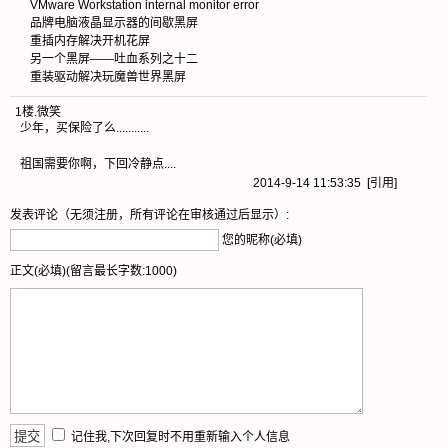
VMware Workstation internal monitor error
品牌电脑液晶显示器的间歇黑屏
重插内存解决开机花屏
另一个黑屏——吐血系列之十二
重装驱动解决玩魔兽世界黑屏
1楼
.
微笑
少年，买保险了么...........
祖国需要你啊，下回冷静点....
2014-9-14 11:53:35 [
引用
]
发表评论（无须注册，所有评论在审核通过后显示）:
您的昵称(必填)
正文(必填)(留言最长字数:1000)
记住我,下次回复时不用重新输入个人信息