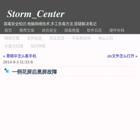
Storm_Center
病毒安全知识,电脑网络技术,手工杀毒方法,答疑解决笔记
首页
推荐文章
综合安全
病毒救援
软件日志
硬件存档
网络方案
文件信息
风言风语
手机和应用
他山之石
沙盒与扫描
站内导航
« 黑暗中怎么看手机
.do文件怎么打开 »
2014-9-3 11:33:9
一例花屏后黑屏故障