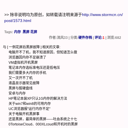
>> 除非说明均为原创，如转载请注明来源于
http://www.stormcn.cn/
post/1573.html
Tags:
内存
黑屏 花屏
作者:流风33 | 分类:
硬件存档
|
评论:
1
| 浏览:
682
与 [
一例花屏后黑屏故障
] 相关的文章:
电脑开不了机，我不知道原因，但知道怎么做
浏览器因内存不足崩溃了
VM虚拟机开机黑屏
笔记本内存选标准电压还是低电压
我们需要多大内存的手机
又一次开不了机
液晶显示器常见故障
黑屏与拔硬盘线
安卓与内存
HP笔记本装XP只认1G内存的解决方法
关于win7和win8的可用内存
UC浏览器报"运行内存不足"
关于电脑开机黑屏事
还是黑屏，最简单的黑屏——吐血系统之十七
0TortoiseCloud、000XLcoud和开机时的黑屏