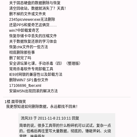
关于固态硬盘的数据删除与恢复
清空回收站，数据就消失了？天真！
删不掉的文件或文件夹
2345picviewer.exe无法删除
还是PPS和爱奇艺这俩货……
win7中卸载爱奇艺
恢复存储卡中丢失的压缩文件
关于数据恢复还原的学习体会
恢复chk文件的一些方法
彻底删除那些事
删了就完了吗
安全讲坛第七课，手动杀毒（四）（整理版）
常用杀毒软件专用卸载工具
IE9对网银的兼容性以及卸载方法
删除WIN7 SP1备份文件
17106696_fber.xml
安装MSN出现回滚的解决方法
1楼
.
面带微笑
我更想知道如何删除数据，永远都找不回来！
流风33 于 2011-11-8 21:10:11 回复
简单的说，很多工具带的什么粉碎机可以试试，复杂一点
的，低格后再往里写大量数据，彻底的，锤砸斧剁、火烧
雷劈，挫骨扬灰……