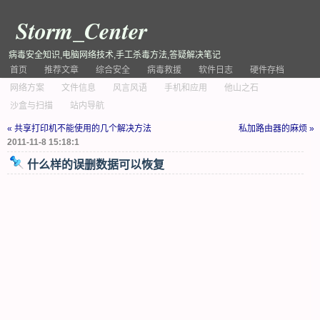
Storm_Center
病毒安全知识,电脑网络技术,手工杀毒方法,答疑解决笔记
首页
推荐文章
综合安全
病毒救援
软件日志
硬件存档
网络方案
文件信息
风言风语
手机和应用
他山之石
沙盒与扫描
站内导航
« 共享打印机不能使用的几个解决方法
私加路由器的麻烦 »
2011-11-8 15:18:1
什么样的误删数据可以恢复