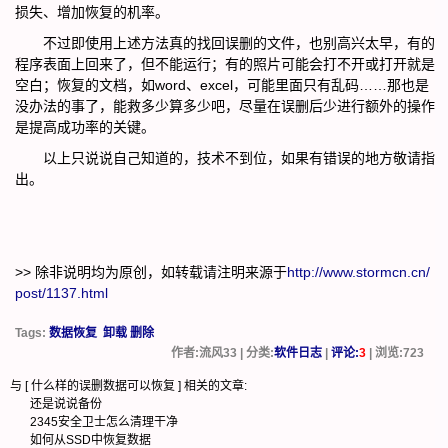
损失、增加恢复的机率。
不过即使用上述方法真的找回误删的文件，也别高兴太早，有的
程序表面上回来了，但不能运行；有的照片可能会打不开或打开就是
空白；恢复的文档，如word、excel，可能里面只有乱码……那也是
没办法的事了，能救多少算多少吧，尽量在误删后少进行额外的操作
是提高成功率的关键。
以上只说说自己知道的，技术不到位，如果有错误的地方敬请指
出。
>> 除非说明均为原创，如转载请注明来源于
http://www.stormcn.cn/
post/1137.html
Tags:
数据恢复
卸载 删除
作者:流风33 | 分类:
软件日志
|
评论:
3
| 浏览:
723
与 [
什么样的误删数据可以恢复
] 相关的文章:
还是说说备份
2345安全卫士怎么清理干净
如何从SSD中恢复数据