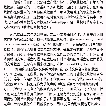
一般所谓的删除，只是硬盘在做个标记，说明此数据所在地方的
数据属于被删除的，可以重新写入新数据，因此可以被恢复，但如果
数据所在位置真的已经被新数据覆盖，那么使用普通的恢复软件就已
经没办法再恢复了，这就绝不是随便从网上抄个恢复软件的名字、再
找几张操作截图就说可以恢复那么容易的事，是一些复制粘贴帝们没
办法理解的（看求助回复有感）。
如果硬盘上文件遭到删除，之后不要做任何动作，尤其是对误删
文件所在的硬盘分区，找一款恢复工具软件，如easyrecovery、final
data、diskgenius（没错，它也有此功能）等，安装后执行其中的恢
复操作，则有很大机会收复失去的文件，甚至是格式化，也能救回不
少数据，前提是不要在误删数据的分区作过多的读写操作，什么复制
拷贝移动文件、磁盘扫描（磁盘扫描有时也能将因为磁盘错误而丢失
的文件救回，但是有时最多找回的是碎片：found000、found00
1……，如果你还记得原文件的大小的话，改改文件名可能能找回
它，但也可能一无所获，更糟的是把原硬盘上的可能恢复数据机会降
低了）等等，但是即使你不做，不代表windows没有做，windows仍
然会照常工作（特别是作为系统盘的C盘这样读写本来就频繁的地
方），所以如果硬盘上的数据真的很重要，一旦丢失，马上关机，拆
下硬盘送去专业恢复最保险，而如果还没有重要到这种地步，那么上
面我说的简单恢复就适合你了，注意事项也是一样的，一些PE启动
光盘中带的恢复软件工具就很有效，用PE光盘启动恢复也可以减少