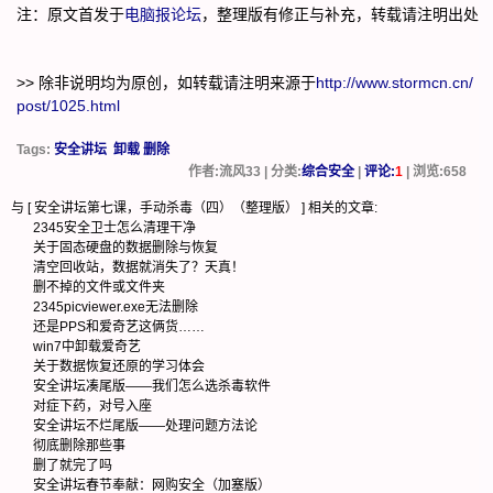
注：原文首发于
电脑报论坛
，整理版有修正与补充，转载请注明出处
>> 除非说明均为原创，如转载请注明来源于
http://www.stormcn.cn/
post/1025.html
Tags:
安全讲坛
卸载 删除
作者:流风33 | 分类:
综合安全
|
评论:
1
| 浏览:
658
与 [
安全讲坛第七课，手动杀毒（四）（整理版）
] 相关的文章:
2345安全卫士怎么清理干净
关于固态硬盘的数据删除与恢复
清空回收站，数据就消失了？天真！
删不掉的文件或文件夹
2345picviewer.exe无法删除
还是PPS和爱奇艺这俩货……
win7中卸载爱奇艺
关于数据恢复还原的学习体会
安全讲坛凑尾版——我们怎么选杀毒软件
对症下药，对号入座
安全讲坛不烂尾版——处理问题方法论
彻底删除那些事
删了就完了吗
安全讲坛春节奉献：网购安全（加塞版）