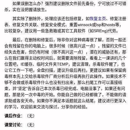
如果误删怎么办？强烈建议删除文件前先备份，宁可放过不可错
杀，实在没把握请放生。
其实除了删除外，处理应该还包括修复，如
恢复主页
、修复注册
表、修复文件关联、修复安全模式、重置winsock或lsp和hosts等，
比较复杂，建议用一些急救箱或其它工具软件（如SREng)代劳。
最后，在删除和修复后，除非你对这种病毒很了解，否则一般还
会有残留在你的电脑上，很多时候（很高兴这一点），残留的文件已
经失去危害，但仍有时候（很不高兴这一点），潜在的威胁还有，那
么在我们赢得主动权时间后，就需要清除残留，看看上一课讲的几个
位置吧，IE缓存、临时文件夹TEMP，建议清理，杀毒软件醒了，也
让它工作一下吧，全盘扫描，建议升级后再扫，更建议如果有保留病
毒样本先上交给杀毒软件厂商分析后升级再执行此操作。如果技术不
够不会做或杀毒软件什么也没有扫出来，那么扫尾工作可以直接结
束，并“坚定”告诉自己本次杀毒已经完成、电脑没事了，如果还有问
题，那是另一次中毒的开始。你能自己做的已经都做了，不能做的请
求助或各安天命。如果你不满足本话题就这么结尾，建议进行更深入
的学习，欢迎前来交流与探讨，分享你的经验。
课后作业
：（无）
课堂讨论
：（无）