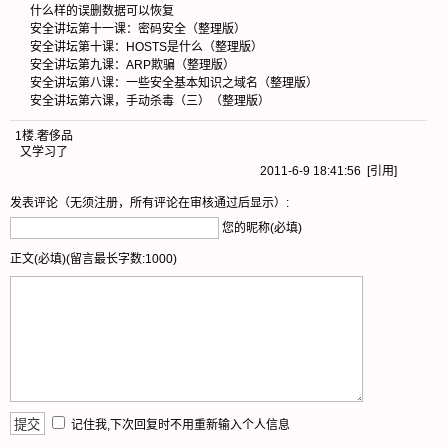
什么样的误删数据可以恢复
安全讲坛第十一课：密码安全（整理版）
安全讲坛第十课：HOSTS是什么（整理版）
安全讲坛第九课：ARP欺骗（整理版）
安全讲坛第八课：一些安全基本知识之域名（整理版）
安全讲坛第六课，手动杀毒（三）（整理版）
1楼
.
奢侈品
又学习了
2011-6-9 18:41:56 [
引用
]
发表评论（无须注册，所有评论在审核通过后显示）:
您的昵称(必填)
正文(必填)(留言最长字数:1000)
记住我,下次回复时不用重新输入个人信息