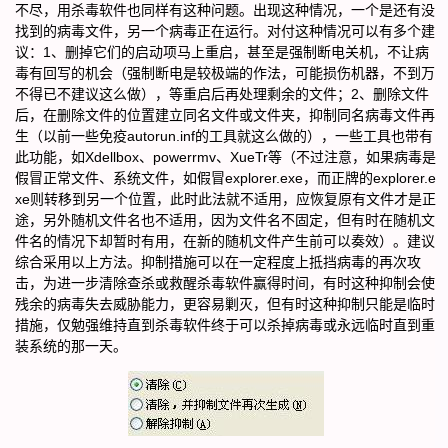
不尽，用杀毒软件也同样有这种问题。出现这种情况，一个是还有没
找到的病毒文件，另一个病毒正在运行。对付这种情况可以有多个建
议：1、删掉它们的启动项马上重启，甚至是强制断电关机，不让病
毒有回写的机会（强制断电是较极端的作法，可能损伤机器，不到万
不得已不建议这么做），等重启后再处理剩余的文件；2、删除文件
后，在删除文件的位置建立同名文件或文件夹，抑制同名病毒文件再
生（以前一些免疫autorun.inf的工具就这么做的），一些工具也带有
此功能，如Xdellbox、powerrmv、XueTr等（不过注意，如果病毒是
假冒正常文件、系统文件，如假冒explorer.exe，而正牌的explorer.e
xe则转移到另一个位置，此时此法就不适用，应恢复原有文件才是正
途，另外随机文件名也不适用，因为文件名不固定，但有时在随机文
件名的情况下却暂时有用，在新的随机文件产生前可以奏效）。建议
综合采用以上方法。抑制措施可以在一定程度上抵挡病毒的再次攻
击，为进一步清除查杀或救醒杀毒软件赢得时间，有时这种抑制会使
残余的病毒失去威胁能力，更容易剿灭，但有时这种抑制只能是临时
措施，仅勉强维持直到杀毒软件终于可以杀掉病毒或永远临时直到重
装系统的那一天。