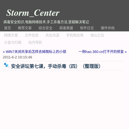
Storm_Center
病毒安全知识,电脑网络技术,手工杀毒方法,答疑解决笔记
首页
推荐文章
综合安全
病毒救援
软件日志
硬件存档
网络方案
文件信息
风言风语
手机和应用
他山之石
沙盒与扫描
站内导航
« WIN7关闭共享后怎样去掉图标上的小锁
一例hao.360.cn打不开的修复 »
2011-6-2 10:15:46
安全讲坛第七课，手动杀毒（四）（整理版）