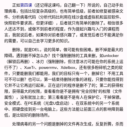
正如
第四课
（还记得这课吗，自己翻一下）所说的，自己动手处
理病毒，包括比较复杂高级的，也有简单低级，前者如修复被感染文
件、分析病毒代码（分析代码比利用在线沙盒或虚拟机和监控软件、
快照软件要求高，但更详细），后者就只有简单的删除了。相信很多
人还达不到，或做不到前者的程度，作为提起兴趣与入门的课程而
言，我就说后者，如果你对前者感兴趣了，或发觉后者已不能满足你
的需要，可以自己去学习更多的知识。
删除，就是DEL，说的简单，做可能有些困难。删不掉是最大的
障碍。遇到删不掉怎么办？找个强制删除的工具来删，如unlocker
（解锁后再删）、冰刃（强制删除，但注意冰刃可能在你的系统上运
行不了）、XueTr、powerrmv、Xdelbox，还有很多粉碎机之类的软
件，只要能删我们都能用，我们的目标只有一个，删掉它！不用工具
可不可以删？也可以，第一结束待删除对象的进程，只要你能找得到
它并不让它再运行起来，正在运行的程序是删不了的；第二的获得权
限，获得最大的权限，查看看你是不是拥有“完全控制”的权限（文件
属性），没有就加上去；第三看看是不是有人在保护它，干掉保镖。
安全模式、在PE系统（光盘U盘启动）、在双系统中的另一个系统
中、把硬盘挂到另一台电脑上，这些方法能让前面三点的影响降到最
低，是比较好的删除场所。
处理病毒的另一个问题是删掉的文件再次生成，反复折腾，杀而