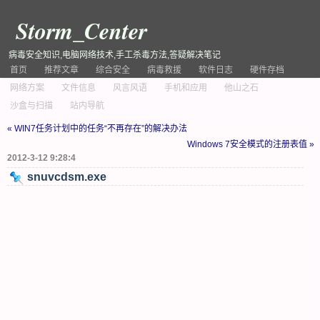
Storm_Center
病毒安全知识,电脑网络技术,手工杀毒方法,答疑解决笔记
首页
推荐文章
综合安全
病毒救援
软件日志
硬件存档
网络方案
文件信息
风言风语
手机和应用
他山之石
沙盒与扫描
站内导航
« WIN7任务计划中的任务“不再存在”的解决办法
Windows 7安全模式的注册表值 »
2012-3-12 9:28:4
snuvcdsm.exe