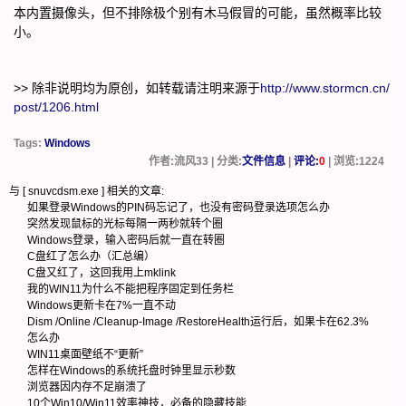
本内置摄像头，但不排除极个别有木马假冒的可能，虽然概率比较
小。
>> 除非说明均为原创，如转载请注明来源于
http://www.stormcn.cn/
post/1206.html
Tags:
Windows
作者:流风33 | 分类:
文件信息
|
评论:
0
| 浏览:
1224
与 [
snuvcdsm.exe
] 相关的文章:
如果登录Windows的PIN码忘记了，也没有密码登录选项怎么办
突然发现鼠标的光标每隔一两秒就转个圈
Windows登录，输入密码后就一直在转圈
C盘红了怎么办（汇总编）
C盘又红了，这回我用上mklink
我的WIN11为什么不能把程序固定到任务栏
Windows更新卡在7%一直不动
Dism /Online /Cleanup-Image /RestoreHealth运行后，如果卡在62.3%
怎么办
WIN11桌面壁纸不“更新”
怎样在Windows的系统托盘时钟里显示秒数
浏览器因内存不足崩溃了
10个Win10/Win11效率神技，必备的隐藏技能