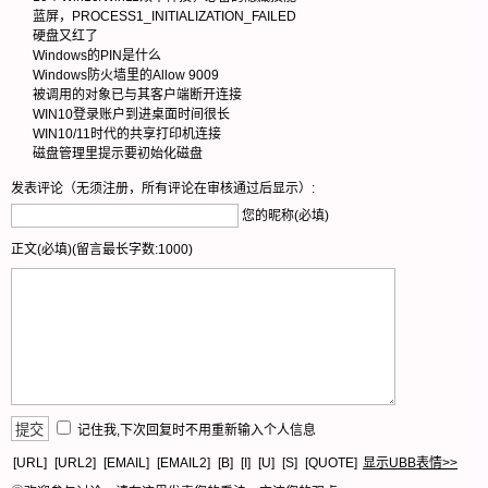
蓝屏，PROCESS1_INITIALIZATION_FAILED
硬盘又红了
Windows的PIN是什么
Windows防火墙里的Allow 9009
被调用的对象已与其客户端断开连接
WIN10登录账户到进桌面时间很长
WIN10/11时代的共享打印机连接
磁盘管理里提示要初始化磁盘
发表评论（无须注册，所有评论在审核通过后显示）:
您的昵称(必填)
正文(必填)(留言最长字数:1000)
记住我,下次回复时不用重新输入个人信息
[URL]
[URL2]
[EMAIL]
[EMAIL2]
[B]
[I]
[U]
[S]
[QUOTE]
显示UBB表情>>