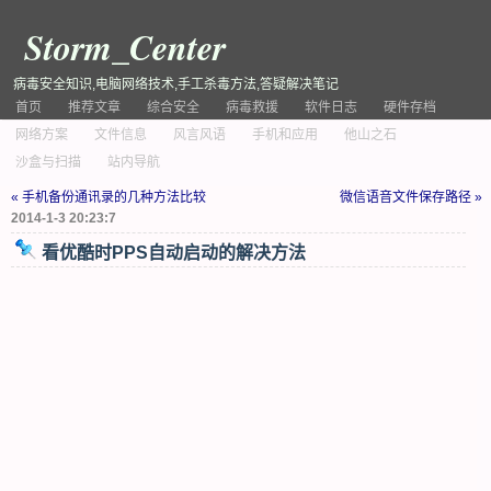
Storm_Center
病毒安全知识,电脑网络技术,手工杀毒方法,答疑解决笔记
首页
推荐文章
综合安全
病毒救援
软件日志
硬件存档
网络方案
文件信息
风言风语
手机和应用
他山之石
沙盒与扫描
站内导航
« 手机备份通讯录的几种方法比较
微信语音文件保存路径 »
2014-1-3 20:23:7
看优酷时PPS自动启动的解决方法