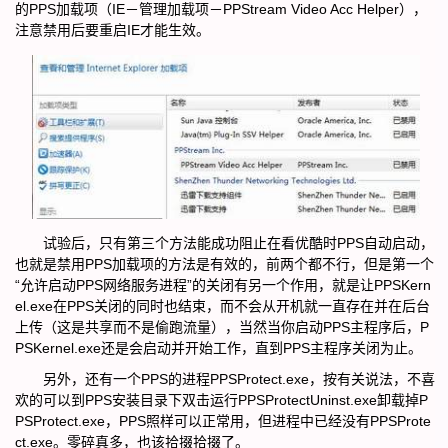
的PPS加载项（IE－管理加载项－PPStream Video Acc Helper），
注意禁用后要重启IE才能生效。
试验后，只有第三个方法能成功阻止在看优酷时PPS自动启动，
也就是禁用PPS加载项的方法是有效的，前两个都不行，但是第一个
“允许启动PPS网络服务进程”的关闭有另一个作用，就是让PPSKern
el.exe在PPS关闭的同时也结束，而不会从开机就一直存在并在后台
上传（这是共享而不是偷跑流量），当然当你启动PPS主程序后，P
PSKernel.exe还是会启动并开始工作，直到PPS主程序关闭为止。
另外，还有一个PPS的进程PPSProtect.exe，按有关说法，不喜
欢的可以到PPS安装目录下双击运行PPSProtectUninst.exe卸载掉P
PSProtect.exe，PPS照样可以正常用，但进程中已经没有PPSProte
ct.exe。零碎真多，也该拾掇拾掇了。