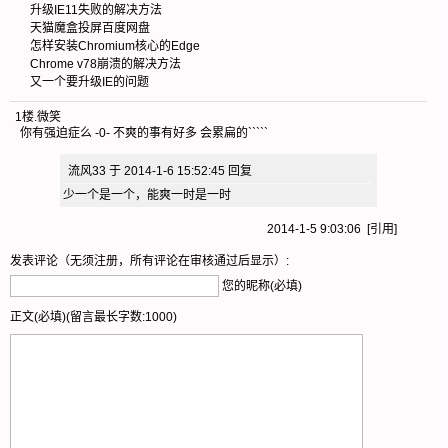
升级IE11失败的解决方法
天猫魔盒投屏百度网盘
怎样安装Chromium核心的Edge
Chrome v78崩溃的解决方法
又一个要升级IE的问题
1楼
.
微笑
你有强迫症么 -0- 不爽的事有好多 会累扁的`````
流风33 于 2014-1-6 15:52:45 回复
少一个是一个，能爽一时是一时
2014-1-5 9:03:06 [
引用
]
发表评论（无须注册，所有评论在审核通过后显示）:
您的昵称(必填)
正文(必填)(留言最长字数:1000)