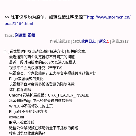
>> 除非说明均为原创，如转载请注明来源于
http://www.stormcn.cn/
post/1484.html
Tags:
浏览器
视频
作者:流风33 | 分类:
软件日志
|
评论:
1
| 浏览:
2817
与 [
看优酷时PPS自动启动的解决方法
] 相关的文章:
最近遇到的两个浏览器打不开网页的问题
最近一段时间版本的Edge怎么进入IE模式
视频平台会员权限补充（芒果TV）
电视会员，全家都能用？五大平台电视端共享政策对比
Edge兼容模式的变化
长视频平台对会员多设备登录的限制条款
你们看春晚吗
Chrome安装扩展报错：CRX_HEADER_INVALID
怎么删除Edge中已经登录过的微软账号
WIN10中不能修改IE的主页
Edge打不开的处理方法
dxva2.dll
IE提示版本过低
微信公众号视频在移动流量下不播放的问题
搜狗浏览器收藏夹路径