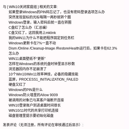
与 [
WIN10关闭家庭组
] 相关的文章:
如果登录Windows的PIN码忘记了，也没有密码登录选项怎么办
突然发现鼠标的光标每隔一两秒就转个圈
Windows登录，输入密码后就一直在转圈
C盘红了怎么办（汇总编）
C盘又红了，这回我用上mklink
我的WIN11为什么不能把程序固定到任务栏
Windows更新卡在7%一直不动
Dism /Online /Cleanup-Image /RestoreHealth运行后，如果卡在62.3%
怎么办
WIN11桌面壁纸不“更新”
怎样在Windows的系统托盘时钟里显示秒数
浏览器因内存不足崩溃了
10个Win10/Win11效率神技，必备的隐藏技能
蓝屏，PROCESS1_INITIALIZATION_FAILED
硬盘又红了
Windows的PIN是什么
Windows防火墙里的Allow 9009
被调用的对象已与其客户端断开连接
WIN10登录账户到进桌面时间很长
WIN10/11时代的共享打印机连接
磁盘管理里提示要初始化磁盘
发表评论（无须注册，所有评论在审核通过后显示）: