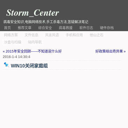
Storm_Center
病毒安全知识,电脑网络技术,手工杀毒方法,答疑解决笔记
首页
推荐文章
综合安全
病毒救援
软件日志
硬件存档
网络方案
文件信息
风言风语
手机和应用
他山之石
沙盒与扫描
站内导航
« 2015年安全回顾——不知道说什么好
好政策结出奇异果 »
2016-1-4 14:30:4
WIN10关闭家庭组