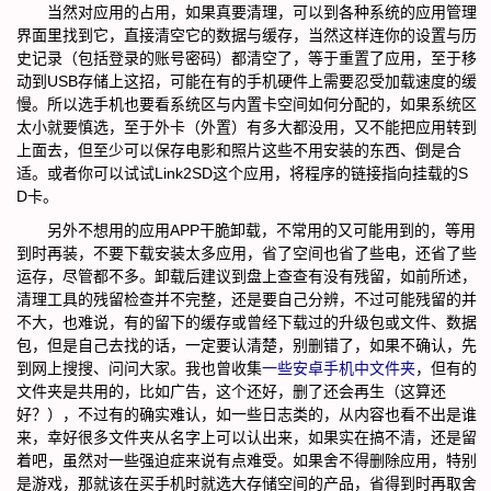
当然对应用的占用，如果真要清理，可以到各种系统的应用管理
界面里找到它，直接清空它的数据与缓存，当然这样连你的设置与历
史记录（包括登录的账号密码）都清空了，等于重置了应用，至于移
动到USB存储上这招，可能在有的手机硬件上需要忍受加载速度的缓
慢。所以选手机也要看系统区与内置卡空间如何分配的，如果系统区
太小就要慎选，至于外卡（外置）有多大都没用，又不能把应用转到
上面去，但至少可以保存电影和照片这些不用安装的东西、倒是合
适。或者你可以试试Link2SD这个应用，将程序的链接指向挂载的S
D卡。
另外不想用的应用APP干脆卸载，不常用的又可能用到的，等用
到时再装，不要下载安装太多应用，省了空间也省了些电，还省了些
运存，尽管都不多。卸载后建议到盘上查查有没有残留，如前所述，
清理工具的残留检查并不完整，还是要自己分辨，不过可能残留的并
不大，也难说，有的留下的缓存或曾经下载过的升级包或文件、数据
包，但是自己去找的话，一定要认清楚，别删错了，如果不确认，先
到网上搜搜、问问大家。我也曾收集
一些安卓手机中文件夹
，但有的
文件夹是共用的，比如广告，这个还好，删了还会再生（这算还
好？），不过有的确实难认，如一些日志类的，从内容也看不出是谁
来，幸好很多文件夹从名字上可以认出来，如果实在搞不清，还是留
着吧，虽然对一些强迫症来说有点难受。如果舍不得删除应用，特别
是游戏，那就该在买手机时就选大存储空间的产品，省得到时再取舍