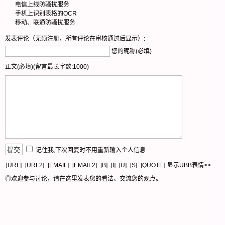
电信上线防骚扰服务
手机上识别表格的OCR
移动、联通防骚扰服务
发表评论（无须注册，所有评论在审核通过后显示）:
您的昵称(必填)
正文(必填)(留言最长字数:1000)
记住我,下次回复时不用重新输入个人信息
[URL]
[URL2]
[EMAIL]
[EMAIL2]
[B]
[I]
[U]
[S]
[QUOTE]
显示UBB表情>>
◎欢迎参与讨论，请在这里发表您的看法、交流您的观点。