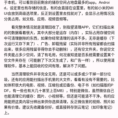
于本机，可以看到目前剩余的储存空间占地盘最多的app。
Androi
d，设定里也有存储的信息，有的会直接在设置里，有的如小米的MI
UI会放到高级选项里，反正到设置里去找就对了，会显示占用情况及
分类占用，如文档、应用、视频音频等。
看完整体情况就是清理回收了，别指望清理APP，它们扫描出来
的的数据看着很大，其中大部分是运存（内存），实际占用存储空间
中可清理删除的东西，如果你经常清理的话并不多，无非是缓存（下
次运行又存下来了）、广告、卸载残留（实际并非所有残留都会扫描
出来，很多应用残留非得你去手动删除），还有空文件夹，你说空文
件夹能占多少空间，清了有毛用，何况谁知道是否系统需要设置某个
空文件夹存在（可能删了下次又生成了，和广告一样），所以使用清
理软件，基本上能回收的空间有限，解决不了问题。
当然清理软件并非完全无用，还是可以或多或少干掉一部分垃
圾，还有的应用能扫描出手机里的大文件，看看有没有不需要的，比
如体积很大的电影、视频、压缩包或旧备份、电子书（如扫描版的P
DF，有一些也有大几十甚至上百MB），特别是微信，虽然微信自己
也能清理它的缓存：图片、小视频等，但还是可能清不干净，有的应
用能把这类内容分辨出来供你选择清理，反正微信里的视频、照片如
果有价值，建议先收藏备份好，或直接转存到云笔记（如印象笔记）
上。