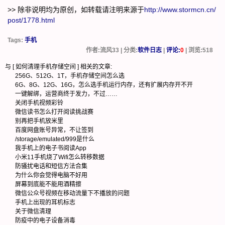
>> 除非说明均为原创，如转载请注明来源于
http://www.stormcn.cn/
post/1778.html
Tags:
手机
作者:流风33 | 分类:
软件日志
|
评论:
0
| 浏览:
518
与 [
如何清理手机存储空间
] 相关的文章:
256G、512G、1T，手机存储空间怎么选
6G、8G、12G、16G，怎么选手机运行内存，还有扩展内存开不开
一键解绑，运营商终于发力，不过……
关闭手机视频彩铃
微信读书怎么打开阅读挑战赛
别再把手机放米里
百度网盘账号异常，不让签到
/storage/emulated/999是什么
我手机上的电子书阅读App
小米11手机烧了Wifi怎么转移数据
防骚扰电话和短信方法合集
为什么你会觉得电脑不好用
屏幕到底能不能用酒精擦
微信公众号视频在移动流量下不播放的问题
手机上出现的耳机标志
关于微信清理
防疫中的电子设备消毒