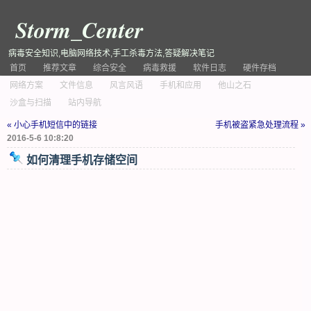
Storm_Center
病毒安全知识,电脑网络技术,手工杀毒方法,答疑解决笔记
首页
推荐文章
综合安全
病毒救援
软件日志
硬件存档
网络方案
文件信息
风言风语
手机和应用
他山之石
沙盒与扫描
站内导航
« 小心手机短信中的链接
手机被盗紧急处理流程 »
2016-5-6 10:8:20
如何清理手机存储空间