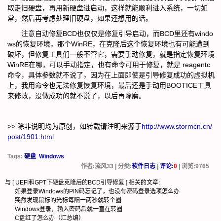
取走旧硬盘，再用新硬盘进启动，这样就能顺利进入系统，一切如
常，然后再考虑处理旧硬盘，如果还想用的话。
注意自动修复BCD也仅仅是修复引导启动，而BCD里还有windo
ws的恢复环境，那个WinRE，在克隆后这个恢复环境也有可能遭到
破坏，但修复工具们一般不管它，需要手动修复，就是指定恢复环境
WinRE在哪，可以手动指定，也有命令可用于修复，就是 reagentc
命令，具体参数就不说了，因为在上面即使是引导修复成功的虚拟机
上，我用命令也无法修复恢复环境，最后还是手动用BOOTICE工具
来修改，没做成功的就不说了，以后再琢磨。
>> 除非说明均为原创，如转载请注明来源于
http://www.stormcn.cn/
post/1901.html
Tags:
硬盘
Windows
作者:流风33 | 分类:
软件日志
|
评论:
0
| 浏览:
9765
与 [
UEFI和GPT下硬盘克隆后的BCD引导修复
] 相关的文章:
如果登录Windows的PIN码忘记了，也没有密码登录选项怎么办
突然发现鼠标的光标每隔一两秒就转个圈
Windows登录，输入密码后就一直在转圈
C盘红了怎么办（汇总编）