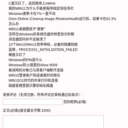
C盘又红了，这回我用上mklink
我的WIN11为什么不能把程序固定到任务栏
Windows更新卡在7%一直不动
Dism /Online /Cleanup-Image /RestoreHealth运行后，如果卡在62.3%
怎么办
WIN11桌面壁纸不“更新”
怎样在Windows的系统托盘时钟里显示秒数
浏览器因内存不足崩溃了
10个Win10/Win11效率神技，必备的隐藏技能
蓝屏，PROCESS1_INITIALIZATION_FAILED
硬盘又红了
Windows的PIN是什么
Windows防火墙里的Allow 9009
被调用的对象已与其客户端断开连接
WIN10登录账户到进桌面时间很长
WIN10/11时代的共享打印机连接
磁盘管理里提示要初始化磁盘
发表评论（无须注册，所有评论在审核通过后显示）:
您的昵称(必填)
正文(必填)(留言最长字数:1000)