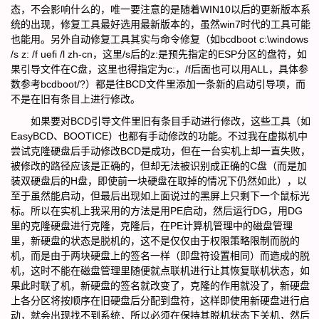
态，不会影响什么的，唯一要注意的是随着WIN10以后的更新版本系
统的出现，修复工具最好选用最新版本的，虽然win7时代的工具可能
也能用。另外自动修复工具其实与命令修复（如bcdboot c:\windows
/s z: /f uefi /l zh-cn，这里/s后的z:是预先指定的ESP分区的盘符，如
果引导文件在C盘，这里也得指定为c:，/f后面也可以用ALL，具体参
数参考bcdboot/?）都是往BCD文件里添加一条新的启动引导项，而
不是在旧有条目上进行修改。
如果要对BCD引导文件里旧有条目手动进行修改，这些工具（如
EasyBCD、BOOTICE）也都有手动修改的功能。不过我在虚拟机中
尝试克隆硬盘后手动修改BCD是成功，但在一台实机上却一直失败，
被修改的路径应该是正确的，但却无法被识别成正确的C盘（而是加
装双硬盘后的H盘，即使前一块硬盘在取掉的情况下仍然如此），以
至于虽然能启动，但最后出现如上面说过的黑屏上只剩下一个鼠标光
标。所以在实机上我采用的方法是用PE启动，然后运行DG，用DG
里的克隆硬盘进行克隆，克隆后，在PE计算机管理中的磁盘管理
里，新硬盘的状态是脱机的，这不是仅仅由于权限策略限制而脱的
机，而是由于两块硬盘上的签名一样（即盘符设置相同）而造成的脱
机，这时不能在磁盘管理里随便就点联机进行让其恢复联机状态，如
果此时联了机，新硬盘的签名就改变了，克隆的作用就没了，新硬盘
上各分区将按顺序在旧硬盘后分配到盘符，这样即使用新硬盘进行启
动，就会出现找不到系统，所以必须在保持其脱机状态下关机，然后