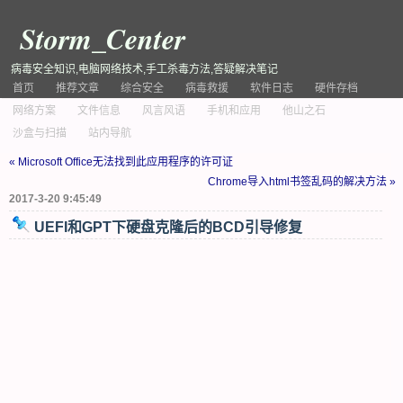
Storm_Center
病毒安全知识,电脑网络技术,手工杀毒方法,答疑解决笔记
首页
推荐文章
综合安全
病毒救援
软件日志
硬件存档
网络方案
文件信息
风言风语
手机和应用
他山之石
沙盒与扫描
站内导航
« Microsoft Office无法找到此应用程序的许可证
Chrome导入html书签乱码的解决方法 »
2017-3-20 9:45:49
UEFI和GPT下硬盘克隆后的BCD引导修复