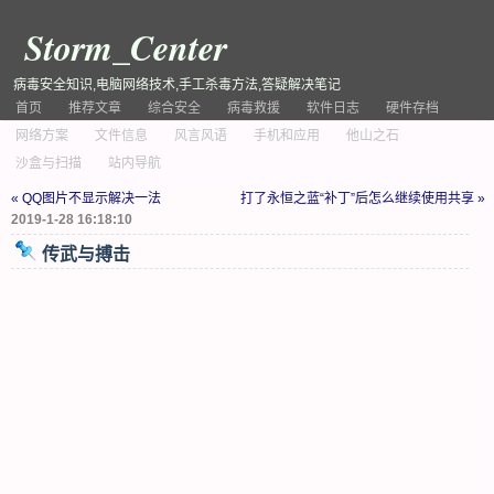
Storm_Center
病毒安全知识,电脑网络技术,手工杀毒方法,答疑解决笔记
首页
推荐文章
综合安全
病毒救援
软件日志
硬件存档
网络方案
文件信息
风言风语
手机和应用
他山之石
沙盒与扫描
站内导航
« QQ图片不显示解决一法
打了永恒之蓝“补丁”后怎么继续使用共享 »
2019-1-28 16:18:10
传武与搏击