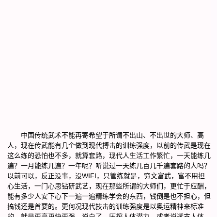
中国传统武术不能再寄希望于所谓不出山、不出世的大师、高
人，现在传武能有几个做到现代搏击的训练强度，以前的传武是现在
这么练的恐怕也不多，就算套路，现代人生活工作繁忙，一天能练几
遍？一月能练几遍？一年呢？听说过一天练几百几千遍套路的人吗？
以前可以，反正没事，没WIFI，只管练就是，穷文富武，富不用担
心生活，一门心思钻研武艺，现在那些所谓的大师们，更忙于应酬，
能有多少人安下心下一遍一遍精练学会的东西，钱倒是也不担心，但
搞钱还是首要的。更何况现代技击的训练强度是以奥运精神来标准
的，就是更高更快更强，说白了，压榨人体潜力，或者说透支人体，