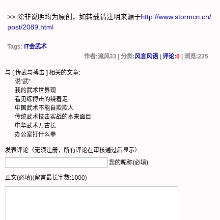
>> 除非说明均为原创，如转载请注明来源于
http://www.stormcn.cn/
post/2089.html
Tags:
IT会武术
作者:流风33 | 分类:
风言风语
|
评论:
0
| 浏览:
225
与 [
传武与搏击
] 相关的文章:
说“武”
我的武术世界观
看见练搏击的绕着走
中国武术不能自欺欺人
传统武术技击实战的本来面目
中华武术万古长
办公室打什么拳
发表评论（无须注册，所有评论在审核通过后显示）:
您的昵称(必填)
正文(必填)(留言最长字数:1000)