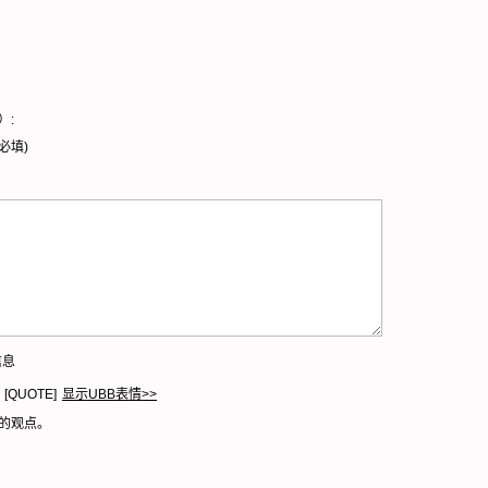
）:
必填)
信息
[QUOTE]
显示UBB表情>>
的观点。