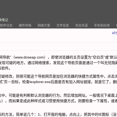
决笔记
软件日志
硬件存档
网络方案
文件信息
风言风语
手机和应用
ATS
（www.doseap.com），即使浏览器的主页设置为“空白页”或“默认
有发现可疑的地方，通过网络搜索，发现这个导航页面是通过一个叫无忧隐
该软件。
疑修改，则很可能这个导航网页是加在浏览器的快捷方式属性中，点击
页－目标，检查iexplorer.exe后面是否有加入网址链接，就是它了，
中，可能是有判断默认浏览器的行为，然后增加网址。一般情况下桌面
头），而如果变成此种样式或习惯使用快捷方式，则要检查一下属性，或
方法，简单说几个：1、打开我的电脑，点向上，把其中的IE图标（没