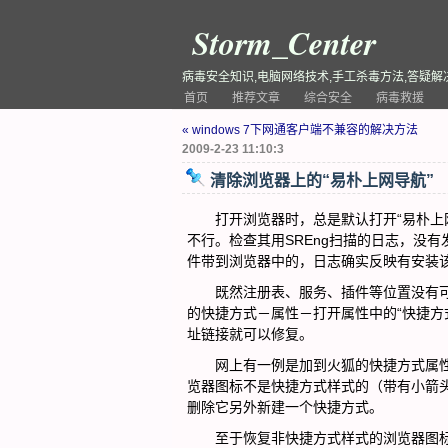
Storm_Center
病毒安全知识,电脑网络技术,手工杀毒方法,答疑解
首页
推荐文章
综合安全
病毒救援
« windows 7下网通客户端不兼容的解决方法
2009-2-23 11:10:3
清除浏览器上的“易朴上网导航”
打开浏览器时，总是默认打开“易朴上网导航”
不行。检查其用SREng扫描的日志，没
件带到浏览器中的，日志确实反映有安装
既然注册表、服务、插件等位置没有可
的快捷方式－属性－打开属性中的“快捷方式”
址链接就可以修复。
网上有一例是加到火狐的快捷方式属性
览器图标不是快捷方式样式的（带有小箭
删除它另外新建一个快捷方式。
至于恢复非快捷方式样式的浏览器图标的