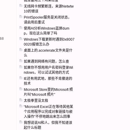
我准备用三个AI来检查
无线网卡频繁断连，来源Netwtw
10的错误
PrintSpooler服务是关闭状态，
请启用后重试
使用AI分析Windows蓝屏dum
p，现在这么简单了吗
68
Windows下载更新时遇到0x8007
0020报错怎么办
桌面上的.accelerate文件夹是什
么
如果遇到网络有问题，怎么查
如果你不想用用户名密码登录Wi
ndows，可以试试其他的方式
IE还有用武地，那些不肯撤退的
技术
Microsoft Store里的Microsoft 照
片叫“Microsoft 照片”
太极拳里没太极
“Microsoft Excel正在等待其他某
个应用程序以完成对象链接与嵌
入操作”不停地跳出来怎么回事
我想说说AI和人，但我不知道该
起什么标题