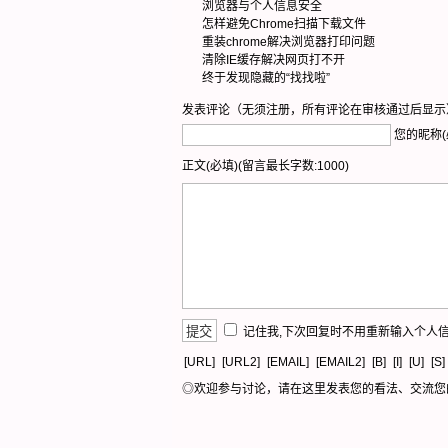
浏览器与个人信息安全
怎样避免Chrome扫描下载文件
重装chrome解决浏览器打印问题
清除IE缓存解决网页打不开
终于发现隐藏的“找找啦”
发表评论（无须注册，所有评论在审核通过后显示
您的昵称(
正文(必填)(留言最长字数:1000)
记住我,下次回复时不用重新输入个人
[URL]
[URL2]
[EMAIL]
[EMAIL2]
[B]
[I]
[U]
[S]
◎欢迎参与讨论，请在这里发表您的看法、交流您