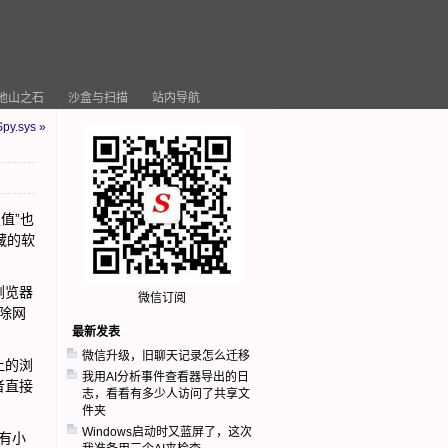
他山之石
沙盒与扫描
站内导航
py.sys »
值”也
藏的软
浏览器
微信订阅
删除网
最新发表
微信升级，旧聊天记录怎么迁移
上的浏
我用AI分析事件查看器导出的日
者直接
志，看看有多少人访问了共享文
件夹
Windows启动时又蓝屏了，这次
有小