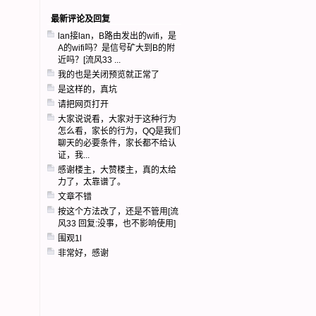
最新评论及回复
lan接lan，B路由发出的wifi，是
A的wifi吗？是信号矿大到B的附
近吗？[流风33 ...
我的也是关闭预览就正常了
是这样的，真坑
请把网页打开
大家说说看，大家对于这种行为
怎么看，家长的行为，QQ是我们
聊天的必要条件，家长都不给认
证，我...
感谢楼主，大赞楼主，真的太给
力了，太靠谱了。
文章不错
按这个方法改了，还是不管用[流
风33 回复:没事，也不影响使用]
围观1l
非常好，感谢