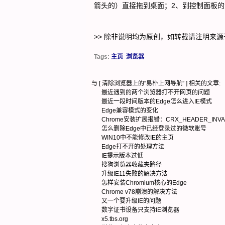
箭头的）直接拖到桌面；2、到控制面板的
>> 除非说明均为原创，如转载请注明来源
Tags:
主页
浏览器
与 [
清除浏览器上的“易朴上网导航”
] 相关的文章:
最近遇到的两个浏览器打不开网页的问题
最近一段时间版本的Edge怎么进入IE模式
Edge兼容模式的变化
Chrome安装扩展报错：CRX_HEADER_INVA
怎么删除Edge中已经登录过的微软账号
WIN10中不能修改IE的主页
Edge打不开的处理方法
IE提示版本过低
搜狗浏览器收藏夹路径
升级IE11失败的解决方法
怎样安装Chromium核心的Edge
Chrome v78崩溃的解决方法
又一个要升级IE的问题
数字证书设备只支持IE浏览器
x5.tbs.org