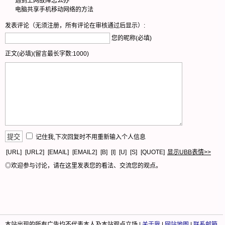
遇到上网故障怎么办
电脑共享手机移动网络的方法
发表评论（无须注册，所有评论在审核通过后显示）:
您的昵称(必填)
正文(必填)(留言最长字数:1000)
记住我,下次回复时不用重新输入个人信息
[URL]
[URL2]
[EMAIL]
[EMAIL2]
[B]
[I]
[U]
[S]
[QUOTE]
显示UBB表情>>
◎欢迎参与讨论，请在这里发表您的看法、交流您的观点。
本站出现的所有广告均不代表本人及本站观点立场 |
关于我
|
网站地图
|
联系邮箱