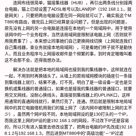
连网布线很简单，猫接集线器（HUB），再引出两条线分别接两
台电脑，猫上已经设置了ADSL帐号以及LAN的IP（192.168.1.1，就
是网关），只要把两台电脑设置在同一网段就可以了，确实我这个M
T880有路由，做完后上网已经算是没问题了。但是出现的问题是，
原先没有上网的另一台电脑是连接在本地的一个局域网中，用于使用
该网中的一个业务程序，当然该局域网是限制该电脑上网（否则就不
用我费事了）。本来想让同事她们自己更换网线切换（上网就连我们
自己集线器，查业务就接本地局域网），可是看她们样子就不是勤快
人，而且业务程序与上网接收邮件是个频繁的事，到时肯定嗷嗷叫着
这不会那不会，还得我想办法。
解决办法就是把本地的局域网也接到我的集线器中，这样就连在
一起，不用到时再换插头了。从墙上的原局域网模块的插座引一条接
到集线器上就行，结果不通，灯不亮，明白了是一级设备一定也是交
换机或集线器的普通接口，如果也是接我的集线器的普通接口，就要
用交叉网线，没耐心换线头，直接接到集线器上的UPLINK口，这样
用通常的直通网线就行，果然灯亮了，连通。然后就是限制本地局域
网中的其它电脑借机用我们的猫上网了（该内网中被限制上网的主不
少），虽然两个网IP段不同，本地局域网设的是130打头的一个IP，
而我这里上网的IP设的是192.168.1.0的网段，不过改下IP还是容易
的，所以只有进入猫里去修改设置了，把两台电脑的IP先改成192.16
8.1.2与192.168.1.3，然后进到MT880中的“高级功能”－“IP过滤