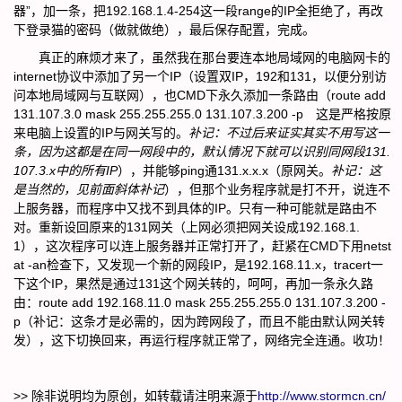
器”，加一条，把192.168.1.4-254这一段range的IP全拒绝了，再改
下登录猫的密码（做就做绝），最后保存配置，完成。
真正的麻烦才来了，虽然我在那台要连本地局域网的电脑网卡的
internet协议中添加了另一个IP（设置双IP，192和131，以便分别访
问本地局域网与互联网），也CMD下永久添加一条路由（route add
131.107.3.0 mask 255.255.255.0 131.107.3.200 -p 这是严格按原
来电脑上设置的IP与网关写的。
补记：不过后来证实其实不用写这一
条，因为这都是在同一网段中的，默认情况下就可以识别同网段131.
107.3.x中的所有IP
），并能够ping通131.x.x.x（原网关。
补记：这
是当然的，见前面斜体补记
），但那个业务程序就是打不开，说连不
上服务器，而程序中又找不到具体的IP。只有一种可能就是路由不
对。重新设回原来的131网关（上网必须把网关设成192.168.1.
1），这次程序可以连上服务器并正常打开了，赶紧在CMD下用netst
at -an检查下，又发现一个新的网段IP，是192.168.11.x，tracert一
下这个IP，果然是通过131这个网关转的，呵呵，再加一条永久路
由：route add 192.168.11.0 mask 255.255.255.0 131.107.3.200 -
p（补记：这条才是必需的，因为跨网段了，而且不能由默认网关转
发），这下切换回来，再运行程序就正常了，网络完全连通。收功！
>> 除非说明均为原创，如转载请注明来源于
http://www.stormcn.cn/