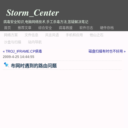
Storm_Center
病毒安全知识,电脑网络技术,手工杀毒方法,答疑解决笔记
首页
推荐文章
综合安全
病毒救援
软件日志
硬件存档
网络方案
文件信息
风言风语
手机和应用
他山之石
沙盒与扫描
站内导航
« TROJ_IFRAME.CP病毒
磁盘扫描有时也不好用 »
2009-4-25 14:44:55
布网时遇到的路由问题