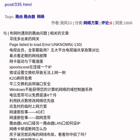
post/335.html
Tags:
路由 路由器
网络
作者:流风33 | 分类:
网络方案
|
评论:
0
| 浏览:
1806
与 [
布网时遇到的路由问题
] 相关的文章:
寻找多出来的网关
Page failed to load.Error:UNKNOWN(-130)
电视会员，全家都能用？五大平台电视端共享政策对比
差点看走眼的网线故障
网卡驱动与下载速度
spoolsv.exe在连接一个IP
错误设置交换机导致无法上网一例
K2G刷砖急救
华三交换机启用端口安全
Windows不能获得您的计算机网络的域控制器名称
电信宽带可以免费提速4个月
利用跃点数修改网络优先级
应急时的临时上网方案
网速那些事——4G们
网速那些事——固网宽带
路由器LAN口接另一路由器LAN口如何设IP
网络卡顿或断网怎么办
房子装完就后悔的网线布局，看看你中招了吗？