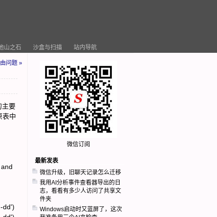
他山之石
沙盒与扫描
站内导航
路由问题 »
的主要
原表中
微信订阅
最新发表
 and
微信升级，旧聊天记录怎么迁移
我用AI分析事件查看器导出的日
志，看看有多少人访问了共享文
件夹
-dd')
Windows启动时又蓝屏了，这次