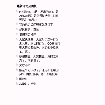
最新评论及回复
lan接lan，B路由发出的wifi，是
A的wifi吗？是信号矿大到B的附
近吗？[流风33 ...
我的也是关闭预览就正常了
是这样的，真坑
请把网页打开
大家说说看，大家对于这种行为
怎么看，家长的行为，QQ是我们
聊天的必要条件，家长都不给认
证，我...
感谢楼主，大赞楼主，真的太给
力了，太靠谱了。
文章不错
按这个方法改了，还是不管用[流
风33 回复:没事，也不影响使用]
围观1l
非常好，感谢