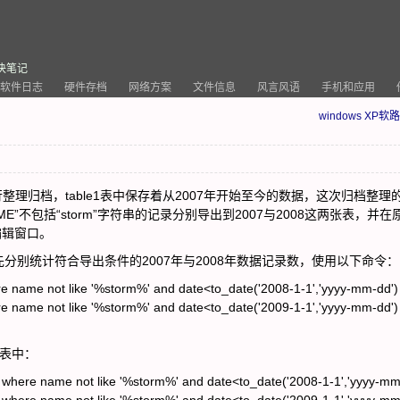
决笔记
软件日志
硬件存档
网络方案
文件信息
风言风语
手机和应用
windows XP软
行整理归档，table1表中保存着从2007年开始至今的数据，这次归档整理
ME”不包括“storm”字符串的记录分别导出到2007与2008这两张表，并在
编辑窗口。
统计符合导出条件的2007年与2008年数据记录数，使用以下命令：
e name not like '%storm%' and date<to_date('2008-1-1','yyyy-mm-dd')
e name not like '%storm%' and date<to_date('2009-1-1','yyyy-mm-dd')
)
8表中：
 where name not like '%storm%' and date<to_date('2008-1-1','yyyy-mm