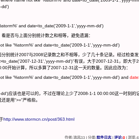
 where name not like '%storm%' and date<to_date('2009-1-1','yyyy-mm
-dd')
'%storm%' and date<to_date('2009-1-1','yyyy-mm-dd')
，看是否与上面分别统计数之和相等，避免遗漏：
not like '%storm%' and date<to_date('2009-1-1','yyyy-mm-dd')
分别统计2007与2008记录数之和不相等，少了几十条记录。经过检查
te('2007-12-31','yyyy-mm-dd')”有误，大于2007-12-31，即大于2
1 00:00:00开始计算，所以多算了2007-12-31这一天的数量。因此应改为：
not like '%storm%' and date<to_date('2009-1-1','yyyy-mm-dd') and
date
yyyy-mm-dd')应该也是可以的，不过在理论上少了2008-1-1 00:00:00这一时刻
是用“>=”严格些。
于
http://www.stormcn.cn/post/363.html
作者:流风33 | 分类:
软件日志
|
评论:
0
| 浏览:
4