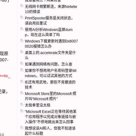
-dd')
我准备用三个AI来检查
无线网卡频繁断连，来源Netwtw
10的错误
PrintSpooler服务是关闭状态，
请启用后重试
使用AI分析Windows蓝屏dum
p，现在这么简单了吗
Windows下载更新时遇到0x8007
0020报错怎么办
桌面上的.accelerate文件夹是什
发现原
么
007-
如果遇到网络有问题，怎么查
如果你不想用用户名密码登录Wi
>=to_
ndows，可以试试其他的方式
IE还有用武地，那些不肯撤退的
技术
的记录，
Microsoft Store里的Microsoft 照
片叫“Microsoft 照片”
太极拳里没太极
“Microsoft Excel正在等待其他某
个应用程序以完成对象链接与嵌
入操作”不停地跳出来怎么回事
我想说说AI和人，但我不知道该
起什么标题
14