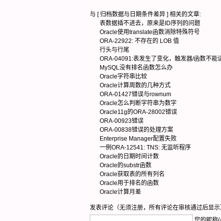
与 [
归档数据与日期条件差异
] 相关的文章:
表数据插不进去，原来是ID序列的问题
Oracle使用translate函数消除特殊符号
ORA-22922: 不存在的 LOB 值
行头与行尾
ORA-04091:表发生了变化，触发器/函数不能
MySQL没有排名函数怎么办
Oracle字符串比较
Oracle计算周数的几种方式
ORA-01427错误与rownum
Oracle怎么判断字符串为数字
Oracle11g的ORA-28002错误
ORA-00923错误
ORA-00838错误的处理方案
Enterprise Manager配置失败
一例ORA-12541: TNS: 无监听程序
Oracle的日期时间计数
Oracle的substr函数
Oracle获取表的所有列名
Oracle用于排名的函数
Oracle计算月差
发表评论（无须注册，所有评论在审核通过后显示
您的昵称(