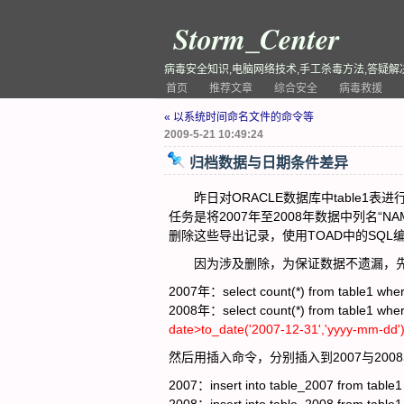
Storm_Center
病毒安全知识,电脑网络技术,手工杀毒方法,答疑解
首页
推荐文章
综合安全
病毒救援
« 以系统时间命名文件的命令等
2009-5-21 10:49:24
归档数据与日期条件差异
昨日对ORACLE数据库中table1表进
任务是将2007年至2008年数据中列名“NA
删除这些导出记录，使用TOAD中的SQL
因为涉及删除，为保证数据不遗漏，先分别
2007年：select count(*) from table1 wher
2008年：select count(*) from table1 wher
date>to_date('2007-12-31','yyyy-mm-dd'
然后用插入命令，分别插入到2007与200
2007：insert into table_2007 from table1