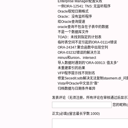
Enterprise Manager配置失败
一例ORA-12541: TNS: 无监听程序
Oracle取短日期格式
Oracle：没有监听程序
给Oracle查询提速
oracle查询不包含在子表中的数据
不是一个数据库文件
TOAD：未找到指定的计划表
临时表空间不足引起的ORA-01114错误
ORA-24347:聚合函数中出现空列
ORA-03232错误的解决方法
minus和union、intersect
导入数据时遇到的“ORA-00913: 值太多”
未重建索引的后果
VFP程序提示找不到别名
修复Secedit.sdb解决无法复制staxmem.dl_问
Vista中Oracle中文显示“靠”
归档数据与日期条件差异
发表评论（无须注册，所有评论在审核通过后显示
您的昵称(
正文(必填)(留言最长字数:1000)