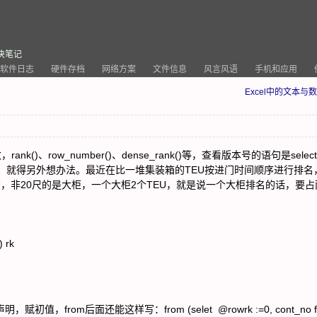
决笔记
软件日志
硬件存档
网络方案
文件信息
风言风语
手机和应用
Excel中的文本与数
)、row_number()、dense_rank()等，查看版本号的语句是select v
的话，就得另外想办法。最近在比一堆集装箱的TEU按进门时间顺序进行排名
U，非20尺的是大柜，一个大柜2个TEU，就是说一个大柜排名的话，要占
) rk
声明，赋初值，from后面还能这样写：from (selet @rowrk :=0, cont_no f