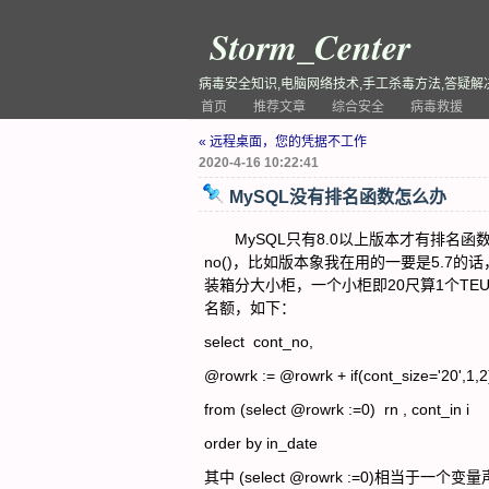
Storm_Center
病毒安全知识,电脑网络技术,手工杀毒方法,答疑解
首页
推荐文章
综合安全
病毒救援
« 远程桌面，您的凭据不工作
2020-4-16 10:22:41
MySQL没有排名函数怎么办
MySQL只有8.0以上版本才有排名函数，rank(
no()，比如版本象我在用的一要是5.7
装箱分大小柜，一个小柜即20尺算1个TE
名额，如下：
select cont_no,
@rowrk := @rowrk + if(cont_size='20',1,2
from (select @rowrk :=0) rn , cont_in i
order by in_date
其中 (select @rowrk :=0)相当于一个变量