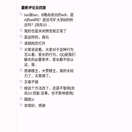
最新评论及回复
lan接lan，B路由发出的wifi，是
A的wifi吗？是信号矿大到B的附
近吗？[流风33 ...
我的也是关闭预览就正常了
是这样的，真坑
请把网页打开
大家说说看，大家对于这种行为
怎么看，家长的行为，QQ是我们
聊天的必要条件，家长都不给认
证，我...
感谢楼主，大赞楼主，真的太给
力了，太靠谱了。
文章不错
按这个方法改了，还是不管用[流
风33 回复:没事，也不影响使用]
围观1l
非常好，感谢