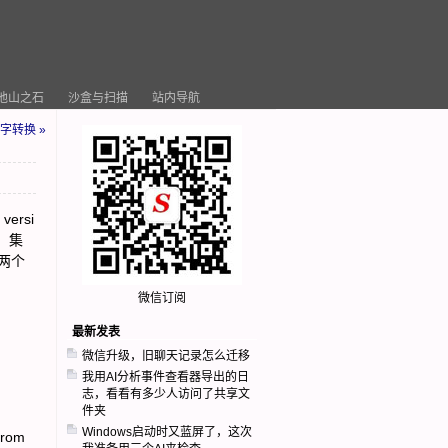
他山之石
沙盒与扫描
站内导航
字转换 »
ersi
，集
两个
微信订阅
最新发表
微信升级，旧聊天记录怎么迁移
我用AI分析事件查看器导出的日
志，看看有多少人访问了共享文
件夹
Windows启动时又蓝屏了，这次
rom