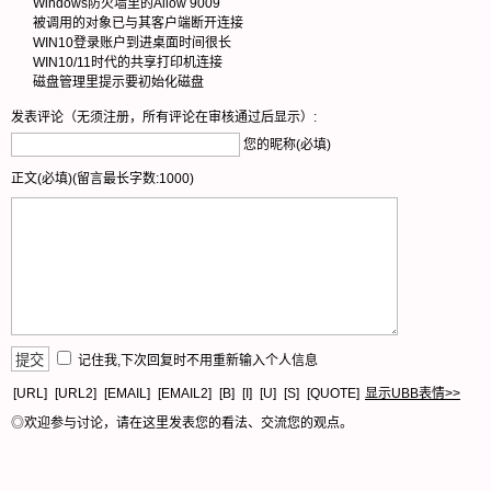
Windows防火墙里的Allow 9009
被调用的对象已与其客户端断开连接
WIN10登录账户到进桌面时间很长
WIN10/11时代的共享打印机连接
磁盘管理里提示要初始化磁盘
发表评论（无须注册，所有评论在审核通过后显示）:
您的昵称(必填)
正文(必填)(留言最长字数:1000)
记住我,下次回复时不用重新输入个人信息
[URL]
[URL2]
[EMAIL]
[EMAIL2]
[B]
[I]
[U]
[S]
[QUOTE]
显示UBB表情>>
◎欢迎参与讨论，请在这里发表您的看法、交流您的观点。