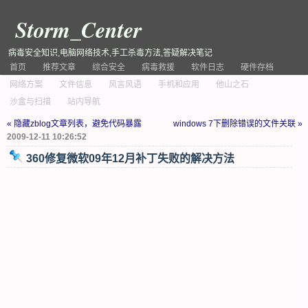
Storm_Center
病毒安全知识,电脑网络技术,手工杀毒方法,答疑解决笔记
首页
推荐文章
综合安全
病毒救援
软件日志
硬件存档
网络方案
文件信息
风言风语
手机和应用
他山之石
沙盒与扫描
站内导航
« 隐藏zblog文章列表，避免代码暴露
windows 7下删除错误的文件关联 »
2009-12-11 10:26:52
360修复微软09年12月补丁失败的解决方法