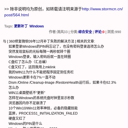
>> 除非说明均为原创，如转载请注明来源于
http://www.stormcn.cn/
post/564.html
Tags:
更新补丁
Windows
作者:流风33 | 分类:
综合安全
|
评论:
0
| 浏览:
990
与 [
360修复微软09年12月补丁失败的解决方法
] 相关的文章:
如果登录Windows的PIN码忘记了，也没有密码登录选项怎么办
突然发现鼠标的光标每隔一两秒就转个圈
Windows登录，输入密码后就一直在转圈
C盘红了怎么办（汇总编）
C盘又红了，这回我用上mklink
我的WIN11为什么不能把程序固定到任务栏
Windows更新卡在7%一直不动
Dism /Online /Cleanup-Image /RestoreHealth运行后，如果卡在62.3%
怎么办
WIN11桌面壁纸不“更新”
怎样在Windows的系统托盘时钟里显示秒数
浏览器因内存不足崩溃了
10个Win10/Win11效率神技，必备的隐藏技能
蓝屏，PROCESS1_INITIALIZATION_FAILED
硬盘又红了
Windows的PIN是什么