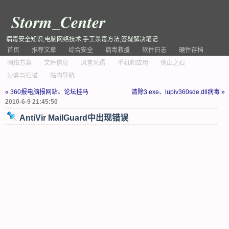
Storm_Center
病毒安全知识,电脑网络技术,手工杀毒方法,答疑解决笔记
首页
推荐文章
综合安全
病毒救援
软件日志
硬件存档
网络方案
文件信息
风言风语
手机和应用
他山之石
沙盒与扫描
站内导航
« 360报电脑报网站、论坛挂马
清除3.exe、lupiv360sde.dll病毒 »
2010-6-9 21:45:50
AntiVir MailGuard中出现错误