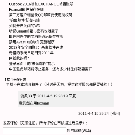
Outlook 2016增加EXCHANGE邮箱账号
Foxmail邮件保存在哪
第三方客户端登录QQ邮箱要使用授权码
“钓鱼邮件”防御指南
如何开启关闭的WD
听说Gmail邮箱与密码也泄露了
邮件附件中的文档修改后保存在哪
禁用Avast! 8的软件更新程序
2013年安全回顾2：杀毒软件评述
奇怪的系统日期回到2011年
网线惹的祸？
登录界面上的“未读邮件”提示
中国雅虎邮箱将停止服务－还有多少终生邮箱要离开
1楼
.
1米9男装
早就不在本地收邮件了（其时是因为，提供这样服务都是要钱的！）
流风33 于 2011-4-5 19:28:19 回复
我仍然在用foxmail
2011-4-4 15:29:24 [
引用
]
发表评论（无须注册，所有评论在审核通过后显示）:
您的昵称(必填)