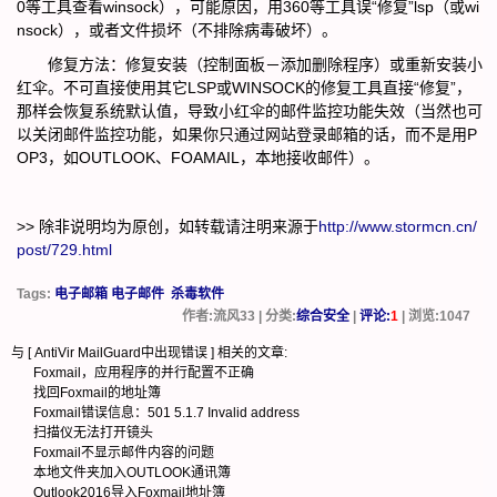
0等工具查看winsock），可能原因，用360等工具误“修复”lsp（或wi
nsock），或者文件损坏（不排除病毒破坏）。
修复方法：修复安装（控制面板－添加删除程序）或重新安装小
红伞。不可直接使用其它LSP或WINSOCK的修复工具直接“修复”，
那样会恢复系统默认值，导致小红伞的邮件监控功能失效（当然也可
以关闭邮件监控功能，如果你只通过网站登录邮箱的话，而不是用P
OP3，如OUTLOOK、FOAMAIL，本地接收邮件）。
>> 除非说明均为原创，如转载请注明来源于
http://www.stormcn.cn/
post/729.html
Tags:
电子邮箱 电子邮件
杀毒软件
作者:流风33 | 分类:
综合安全
|
评论:
1
| 浏览:
1047
与 [
AntiVir MailGuard中出现错误
] 相关的文章:
Foxmail，应用程序的并行配置不正确
找回Foxmail的地址簿
Foxmail错误信息：501 5.1.7 Invalid address
扫描仪无法打开镜头
Foxmail不显示邮件内容的问题
本地文件夹加入OUTLOOK通讯簿
Outlook2016导入Foxmail地址簿