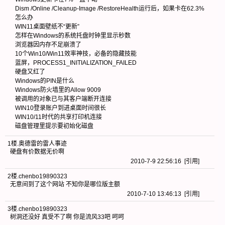
Dism /Online /Cleanup-Image /RestoreHealth运行后，如果卡在62.3%
怎么办
WIN11桌面壁纸不“更新”
怎样在Windows的系统托盘时钟里显示秒数
浏览器因内存不足崩溃了
10个Win10/Win11效率神技，必备的隐藏技能
蓝屏，PROCESS1_INITIALIZATION_FAILED
硬盘又红了
Windows的PIN是什么
Windows防火墙里的Allow 9009
被调用的对象已与其客户端断开连接
WIN10登录账户到进桌面时间很长
WIN10/11时代的共享打印机连接
磁盘管理里提示要初始化磁盘
1楼
.
奥德雷的雷人事迹
硬盘有价数据无价啊
2010-7-9 22:56:16 [
引用
]
2楼
.
chenbo19890323
无意间到了这个网站 不知你是哪位版主额
2010-7-10 13:46:13 [
引用
]
3楼
.
chenbo19890323
树洞还没好 真受不了啊 你是流风33吧 呵呵