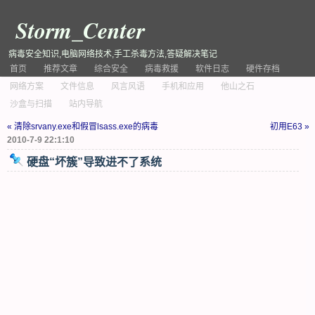
Storm_Center
病毒安全知识,电脑网络技术,手工杀毒方法,答疑解决笔记
首页
推荐文章
综合安全
病毒救援
软件日志
硬件存档
网络方案
文件信息
风言风语
手机和应用
他山之石
沙盒与扫描
站内导航
« 清除srvany.exe和假冒lsass.exe的病毒
初用E63 »
2010-7-9 22:1:10
硬盘“坏簇”导致进不了系统