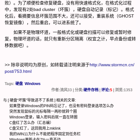
败）。为了顺便检查修复硬盘，没有用快速格式化，在格式化过程
中，发现有2处bad cluster（坏簇），硬盘自动记录（标记）。格式
化后，看摘要信息坏簇范围不大，还可以接受，重装系统（GHOST
恢复镜像），然后重启，可以进系统了。
如果不是物理坏道，一般格式化或硬盘扫描可以修复或暂时修
复，物理坏道的话，就只有重新分区隔离（权宜之计，早点备份或转
移数据吧）。
>> 除非说明均为原创，如转载请注明来源于
http://www.stormcn.cn/
post/753.html
Tags:
硬盘
Windows
作者:流风33 | 分类:
硬件存档
|
评论:
5
| 浏览:
1353
与 [
硬盘“坏簇”导致进不了系统
] 相关的文章:
如果登录Windows的PIN码忘记了，也没有密码登录选项怎么办
突然发现鼠标的光标每隔一两秒就转个圈
Windows登录，输入密码后就一直在转圈
C盘红了怎么办（汇总编）
C盘又红了，这回我用上mklink
我的WIN11为什么不能把程序固定到任务栏
Windows更新卡在7%一直不动