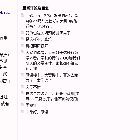
最新评论及回复
bbs.ic
lan接lan，B路由发出的wifi，是
A的wifi吗？是信号矿大到B的附
近吗？[流风33 ...
我的也是关闭预览就正常了
较重
是这样的，真坑
请把网页打开
大家说说看，大家对于这种行为
保护)
怎么看，家长的行为，QQ是我们
不见
聊天的必要条件，家长都不给认
安全
证，我...
一般
感谢楼主，大赞楼主，真的太给
人进行
力了，太靠谱了。
文章不错
按这个方法改了，还是不管用[流
，但注
风33 回复:没事，也不影响使用]
v就有
围观1l
：
非常好，感谢