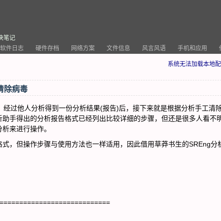
决笔记
软件日志
硬件存档
网络方案
文件信息
风言风语
手机和应用
系统无法加载本地配
清除病毒
经过他人分析得到一份分析结果(报告)后，接下来就是根据分析手工清
析助手得出的分析报告格式已经列出比较详细的步骤，但还是很多人看不
分析来进行操作。
，但操作步骤与使用方法也一样适用，因此借用草莽书生的SREng分
============================