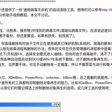
============================
提供了一份“通用病毒灭杀机”的自动清除工具，想用的可以参考
http://
分析助手视频教程，本文不讨论。
件。
、注册表、服务等)中找到的病毒文件(或疑似病毒文件)，应该说这是比
都不备份，但还是要说，如果有损失，别找我了)。
直接删除有时由于文件正在使用或其它保护机制(系统的、病毒的都有
可以用先结束进程再删除的方法，但有的文件在任务管理器的进程表中是看
式下(开机按F8，选择安全模式进入)删除，但有时由于病毒破坏，进不了
用各种启动盘启动到DOS或WIN PE系统下删除。对于删除对象再生的，
再生，当然要手快。可见手动删除有一定难度，所以不推荐菜鸟进行和懒
Box、PowerRmv、unlocker、killbox等，总之能删的就能用
所有的工具都有抑制删除对象再生的能力，比如XDelBox、PowerRm
所以用它们时要记得选上抑制删除对象再生的选项。说几样工具的使用吧