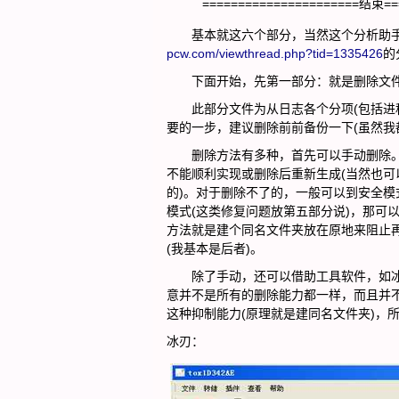
======================结束==
基本就这六个部分，当然这个分析助手还
pcw.com/viewthread.php?tid=1335426
的
下面开始，先第一部分：就是删除文
此部分文件为从日志各个分项(包括进程
要的一步，建议删除前前备份一下(虽然我
删除方法有多种，首先可以手动删除。但
不能顺利实现或删除后重新生成(当然也
的)。对于删除不了的，一般可以到安全模
模式(这类修复问题放第五部分说)，那可以
方法就是建个同名文件夹放在原地来阻止
(我基本是后者)。
除了手动，还可以借助工具软件，如冰刃、XDel
意并不是所有的删除能力都一样，而且并不是
这种抑制能力(原理就是建同名文件夹)，
冰刃：