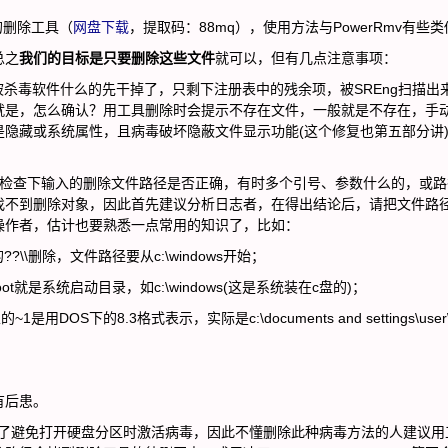
的删除工具（
网盘下载
，提取码：88mq），使用方法与PowerRmv有些
总之
我们的目标是只要删除这些文件
就可以，但有几点注意事项：
被杀毒软件什么的先干掉了，只剩下注册表中的残余项，被SREng扫描出来
就是，怎么确认？用工具删除时会提示不存在文件，一般就是不存在，手
隐藏或系统属性，且病毒破坏隐蔽文件显示功能(这个修复也第五部分讲
先检查下输入的删除文件路径是否正确，有时多个引号、参数什么的，或路
找不到删除对象，因此首先建议分析日志者，在得出结论后，请把文件路
操作者，估计也要熟悉一点常用的知识了，比如：
的??\\删除，文件路径要从c:\windows开始；
emroot就是系统启动目录，如c:\windows(这是系统装在c盘的)；
这里的~1是用DOS下的8.3格式表示，实际是c:\documents and settings\user\l
有后患。
inf，为了避免打开硬盘分区时激活病毒，因此不懂删除此种病毒方法的人建议