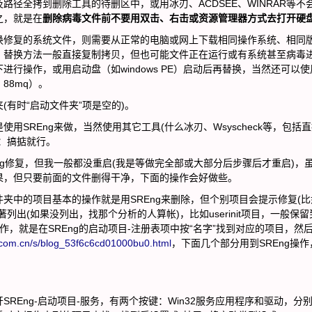
径全拷到删除工具的待删区中，或用冰刃、ACDSEE、WINRAR等不
之，就是在
删除病毒文件前不要用双击、右击或资源管理器方式去打开硬
修复的系统文件，则需要从正常的电脑或网上下载相同操作系统、相同
。替换方法一般直接复制拷贝，但也可能文件正在运行或有系统甚至病毒
行操作，或用启动盘（如windows PE）启动后再替换，当然还可以使
88mq）。
有时“启动文件夹”项是空的)。
REng来做，当然使用其它工具(什么冰刃、Wsyscheck等，包括
：搞掂就行。
修复，但我一般都没重启(我是等做完全部或大部分后步骤后才重启)，
果，但只要前面的文件删得干净，下面的操作会好做些。
中的项目基本的操作就是用SREng来删除，但个别项目会提示修复(比
出(如果没列出，找那个分析的人算帐)，比如userinit项目，一般保留到
于删除操作，就是在SREng的启动项目-注册表项中按“名字”找到对应的项目，然
a.com.cn/s/blog_53f6c6cd01000bu0.html
，下面几个部分用到SREng操作
Eng-启动项目-服务，有两个按键：Win32服务应用程序和驱动，分