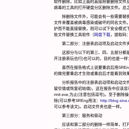
软件删除，比如上面的直接把要删除文件及路
病毒的工具的打开硬盘分区删除文件。总
除删除文件外，可能会有一些需要替换
文件来覆盖被病毒感染或破坏的同名文件
护而不能直接替换，则可以试下安全模式下进
些文件替换工具软件（
网盘下载
，提取码：
第二部分：注册表启动项及启动文件夹(
这部分与以下的第三、四、五部分都是使用S
开注册表玩也行)也可以的，目的也是一样
虽然在报告格式上说要重启后用SREng
的做完要重启才生效或重启后才能看到效
分析报告中的注册表启动项和启动文件夹
留空值或恢复初始值)，这在报告中应该显著列
rinit.exe,为止(注意包括逗号)。至
除(可以参考SREng用法：
http://blog.sin
可以参考该文)。启动文件夹也是一样。
第三部分：服务和驱动
应该和第二部分的删除一样简单，打开SR