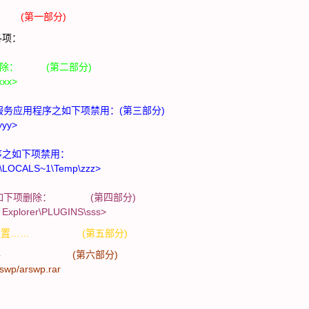
xxx (第一部分)
各项：
删除： (第二部分)
xxx>
2服务应用程序之如下项禁用：(第三部分)
yyy>
序之如下项禁用：
\LOCALS~1\Temp\zzz>
如下项删除： (第四部分)
 Explorer\PLUGINS\sss>
－－重置…… (第五部分)
理恶意软件 (第六部分)
swp/arswp.rar