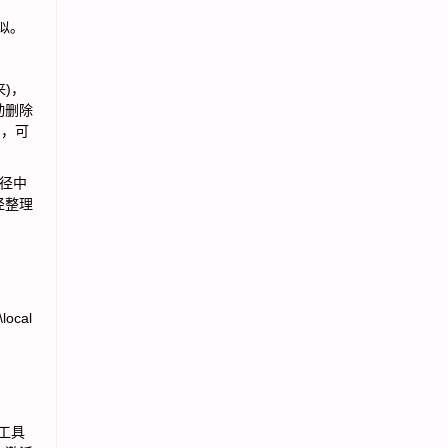
类似。
)，
动删除
)，可
径中
径整理
ocal
用工具