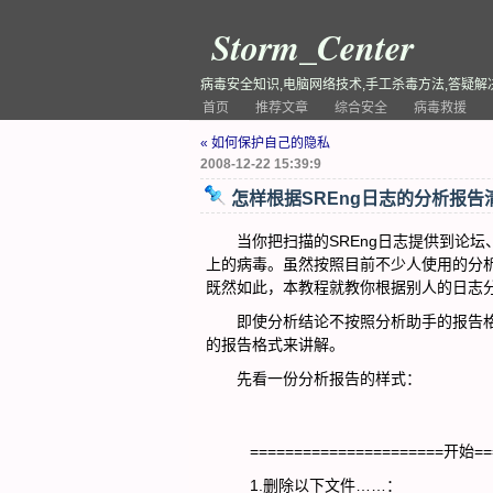
Storm_Center
病毒安全知识,电脑网络技术,手工杀毒方法,答疑解
首页
推荐文章
综合安全
病毒救援
« 如何保护自己的隐私
2008-12-22 15:39:9
怎样根据SREng日志的分析报告
当你把扫描的SREng日志提供到论坛、
上的病毒。虽然按照目前不少人使用的分
既然如此，本教程就教你根据别人的日志
即使分析结论不按照分析助手的报告格式
的报告格式来讲解。
先看一份分析报告的样式：
======================开始==
1.删除以下文件……：