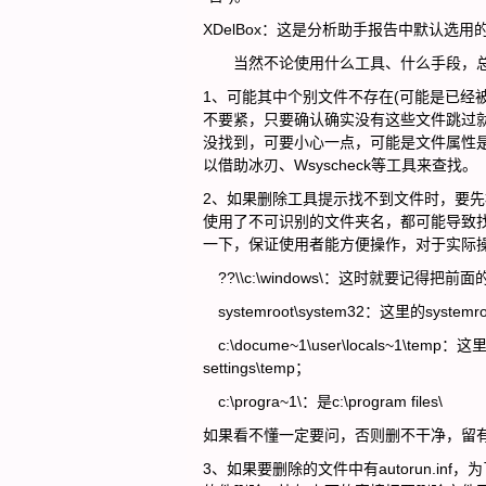
XDelBox：这是分析助手报告中默认选用
当然不论使用什么工具、什么手段，
1、可能其中个别文件不存在(可能是已经
不要紧，只要确认确实没有这些文件跳过
没找到，可要小心一点，可能是文件属性是
以借助冰刃、Wsyscheck等工具来查找。
2、如果删除工具提示找不到文件时，要
使用了不可识别的文件夹名，都可能导致
一下，保证使用者能方便操作，对于实际
??\\c:\windows\：这时就要记得把前面
systemroot\system32：这里的syst
c:\docume~1\user\locals~1\temp：
settings\temp；
c:\progra~1\：是c:\program files\
如果看不懂一定要问，否则删不干净，留
3、如果要删除的文件中有autorun.