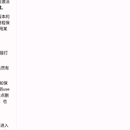
会激活
盘
。
版本的
进程保
用某
直接打
虽然有
如保
use
后点删
，也
别进入