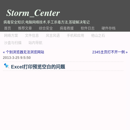
Storm_Center
病毒安全知识,电脑网络技术,手工杀毒方法,答疑解决笔记
首页
推荐文章
综合安全
病毒救援
软件日志
硬件存档
网络方案
文件信息
风言风语
手机和应用
他山之石
沙盒与扫描
站内导航
« 个别浏览器无法浏览网站
2345主页打不开一例 »
2013-3-25 9:5:50
Excel打印预览空白的问题