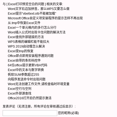
与 [
Excel打印预览空白的问题
] 相关的文章:
Word文字右边加拼音，那么WPS又要怎么做
Excel提示“vbe6ext.olb不能被加载”
Microsoft Office自定义项安装程序的提示怎样不再出现
从.tmp中恢复Excel文件
Excel一个单元格内的多行怎么分行
Word插入公式时出现卡住问题的解决方法
Excel查找外部链接的方法
WPS表格的编辑栏能不能拉大
WPS 2019启动慢怎么解决
Excel变tmp的恢复
Office即点即用安装程序遇到问题
Excel自带的条形码控件
64位office提示更新VBA代码
Excel中的文本与数字转换
帆软SUM参数超过255
向程序发送命令时出现问题
Word无法创建工作文件,请检查临时环境变量
Excel空行与空列
Excel外部源查找
Office2016打开后仍然提示激活
发表评论（无须注册，所有评论在审核通过后显示）:
您的昵称(必填)