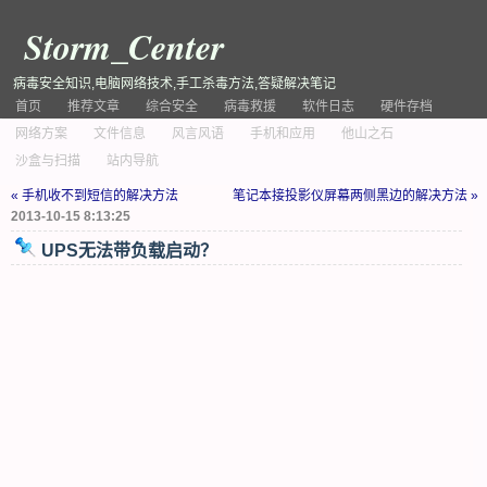
Storm_Center
病毒安全知识,电脑网络技术,手工杀毒方法,答疑解决笔记
首页
推荐文章
综合安全
病毒救援
软件日志
硬件存档
网络方案
文件信息
风言风语
手机和应用
他山之石
沙盒与扫描
站内导航
« 手机收不到短信的解决方法
笔记本接投影仪屏幕两侧黑边的解决方法 »
2013-10-15 8:13:25
UPS无法带负载启动？