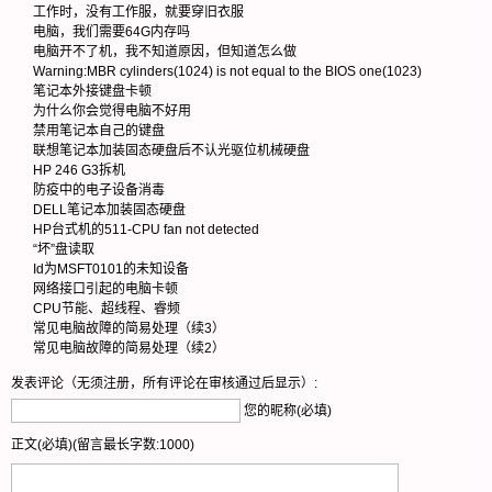
工作时，没有工作服，就要穿旧衣服
电脑，我们需要64G内存吗
电脑开不了机，我不知道原因，但知道怎么做
Warning:MBR cylinders(1024) is not equal to the BIOS one(1023)
笔记本外接键盘卡顿
为什么你会觉得电脑不好用
禁用笔记本自己的键盘
联想笔记本加装固态硬盘后不认光驱位机械硬盘
HP 246 G3拆机
防疫中的电子设备消毒
DELL笔记本加装固态硬盘
HP台式机的511-CPU fan not detected
“坏”盘读取
Id为MSFT0101的未知设备
网络接口引起的电脑卡顿
CPU节能、超线程、睿频
常见电脑故障的简易处理（续3）
常见电脑故障的简易处理（续2）
发表评论（无须注册，所有评论在审核通过后显示）:
您的昵称(必填)
正文(必填)(留言最长字数:1000)