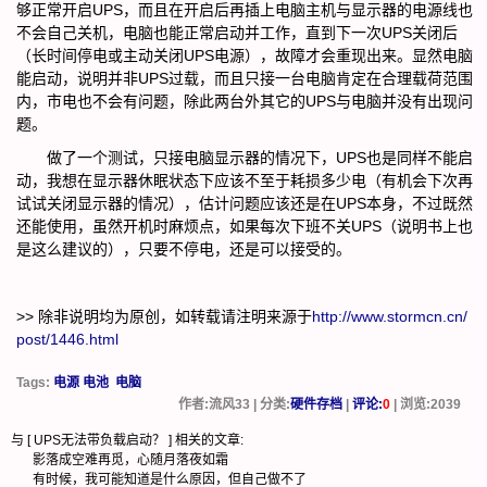
够正常开启UPS，而且在开启后再插上电脑主机与显示器的电源线也
不会自己关机，电脑也能正常启动并工作，直到下一次UPS关闭后
（长时间停电或主动关闭UPS电源），故障才会重现出来。显然电脑
能启动，说明并非UPS过载，而且只接一台电脑肯定在合理载荷范围
内，市电也不会有问题，除此两台外其它的UPS与电脑并没有出现问
题。
做了一个测试，只接电脑显示器的情况下，UPS也是同样不能启
动，我想在显示器休眠状态下应该不至于耗损多少电（有机会下次再
试试关闭显示器的情况），估计问题应该还是在UPS本身，不过既然
还能使用，虽然开机时麻烦点，如果每次下班不关UPS（说明书上也
是这么建议的），只要不停电，还是可以接受的。
>> 除非说明均为原创，如转载请注明来源于
http://www.stormcn.cn/
post/1446.html
Tags:
电源 电池
电脑
作者:流风33 | 分类:
硬件存档
|
评论:
0
| 浏览:
2039
与 [
UPS无法带负载启动？
] 相关的文章:
影落成空难再觅，心随月落夜如霜
有时候，我可能知道是什么原因，但自己做不了