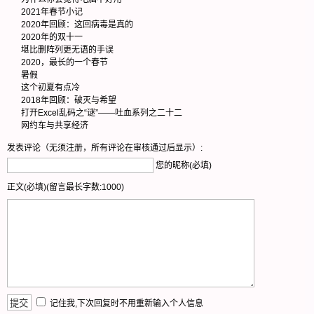
2021年春节小记
2020年回顾：这回病毒是真的
2020年的双十一
堪比删阵列更无语的手误
2020，最长的一个春节
暑假
这个初夏有点冷
2018年回顾：破灭与希望
打开Excel乱码之“谜”——吐血系列之二十二
网约车与共享经济
发表评论（无须注册，所有评论在审核通过后显示）:
您的昵称(必填)
正文(必填)(留言最长字数:1000)
记住我,下次回复时不用重新输入个人信息