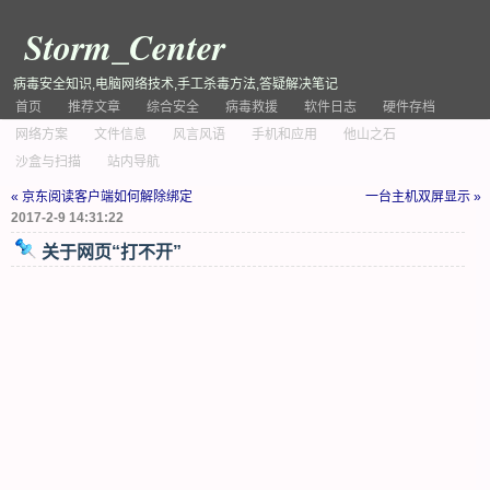
Storm_Center
病毒安全知识,电脑网络技术,手工杀毒方法,答疑解决笔记
首页
推荐文章
综合安全
病毒救援
软件日志
硬件存档
网络方案
文件信息
风言风语
手机和应用
他山之石
沙盒与扫描
站内导航
« 京东阅读客户端如何解除绑定
一台主机双屏显示 »
2017-2-9 14:31:22
关于网页“打不开”