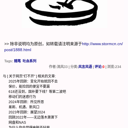
>> 除非说明均为原创，如转载请注明来源于
http://www.stormcn.cn/
post/1888.html
Tags:
随笔
吐血系列
作者:流风33 | 分类:
风言风语
|
评论:
0
| 浏览:
234
与 [
关于网页“打不开”
] 相关的文章:
2025年回顾：变化开始就回不去
保价，能捡回的便宜不要漏
618还没到，国补要下线？等第二波吧
移动们的迷惑行为
2024年回顾：所见所思
差距、机遇、新风口
2023年回顾：展望2024
回顾2022年——无边落木萧萧下
网盘和NAS
为什么你会觉得电脑不好用