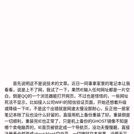
首先说明这不是说技术的文章。近日一同事拿家里的笔记本让我
看看，说是上不了网，我试了一下，果然IE输入任何网址都是一片空
白，倒是QQ的一个浏览器能打开网页，不过也是怪怪的，一些网址
死活不显示，比如接入公司WIFI的短信验证页面，开始还想着升级
或降级一下IE，不是这个出错就是网速太慢没那耐心，反正他一居家
笔记本除了玩也没什么好留的，直接用机上备份重装了好。重装倒是
一切顺利，重装完IE也正常了，只是机上备份的GHOST镜像不知是
哪个卖电脑弄的，IE首页被锁定成一个导航页，没功夫慢慢磨，直接
注册表全部改成about:blank空白页。一切搞好交本完事，没两天又