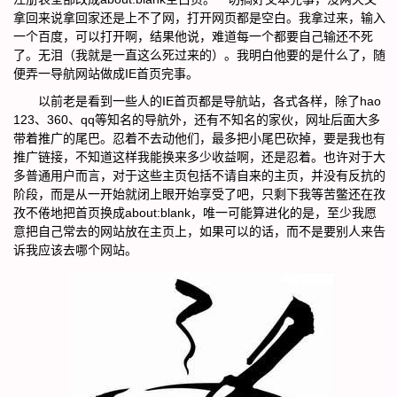
拿回来说拿回家还是上不了网，打开网页都是空白。我拿过来，输入
一个百度，可以打开啊，结果他说，难道每一个都要自己输还不死
了。无泪（我就是一直这么死过来的）。我明白他要的是什么了，随
便弄一导航网站做成IE首页完事。
以前老是看到一些人的IE首页都是导航站，各式各样，除了hao
123、360、qq等知名的导航外，还有不知名的家伙，网址后面大多
带着推广的尾巴。忍着不去动他们，最多把小尾巴砍掉，要是我也有
推广链接，不知道这样我能换来多少收益啊，还是忍着。也许对于大
多普通用户而言，对于这些主页包括不请自来的主页，并没有反抗的
阶段，而是从一开始就闭上眼开始享受了吧，只剩下我等苦鳖还在孜
孜不倦地把首页换成about:blank，唯一可能算进化的是，至少我愿
意把自己常去的网站放在主页上，如果可以的话，而不是要别人来告
诉我应该去哪个网站。