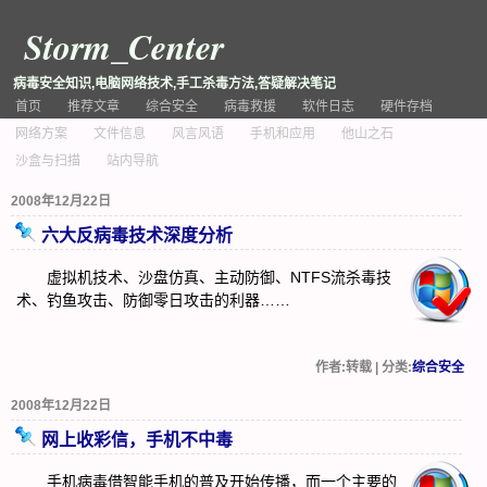
Storm_Center
病毒安全知识,电脑网络技术,手工杀毒方法,答疑解决笔记
首页
推荐文章
综合安全
病毒救援
软件日志
硬件存档
网络方案
文件信息
风言风语
手机和应用
他山之石
沙盒与扫描
站内导航
2008年12月22日
六大反病毒技术深度分析
虚拟机技术、沙盘仿真、主动防御、NTFS流杀毒技
术、钓鱼攻击、防御零日攻击的利器……
作者:转载 | 分类:
综合安全
2008年12月22日
网上收彩信，手机不中毒
手机病毒借智能手机的普及开始传播，而一个主要的