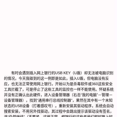
有时会遇到插入网上银行的USB KEY（U盾）却无法被电脑识别
的情况，今天我碰到的这一例即是如此，插入U盾，但电脑没有反
应，也无法正常使用网上银行。开始以为是杀毒软件或360这些安全
工具拦截了，可是停止了这些工具的监控也一样不能使用。怀疑系统
并没有正确认出此硬件，进入设备管理器（右击“我的电脑”－管理－
设备管理器），找到“通用串行总线控制器”，果然在其中有一个未知
状态的USB设备（打着感叹号）。重新安装其驱动程序，系统会自动
搜索安装，不用另外找驱动，其过程中会跳出提示该驱动没有签名，
选“仍然继续”（不要紧，这很正常，想银行的这些老爷们即时跟上时