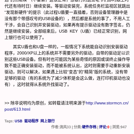
代还有待时日）继续安装。等驱动安装完，系统任务栏监视区就跳出
“发现新硬件”的提示（此过程U盾要一直插着，否则设备管理器中是
没有那个带感叹号的USB设备的），然后都是系统的事了，不用人工
干涉，会自己识别并安装驱动，如果再有提示驱动没有数字签名，仍
然是继续安装，全部结束后，USB KEY（U盾）已经正常识别，网
上银行也可以使用了。
其实U盾也和U盘一样的，一般情况下系统能自动识别安装驱动
程序，2000/XP以上的系统并不需要另外的驱动，自带的驱动足以识
别这些USB设备。但有时也可能因为某些奇怪的原因或误终止操作导
致不能正确安装驱动，而不能被系统认出，这时则需要手动重新安装
驱动，则可以解决，如果遇上比较“变态”的“精简”版的系统，没有带
足够的驱动（有的系统为了减少体积是会这么做，连打印机驱动也没
有），这时就得从系统外找驱动了。
>> 除非说明均为原创，如转载请注明来源于
http://www.stormcn.cn/
post/613.html
Tags:
USB
驱动程序
网上银行
作者:流风33 | 分类:
硬件存档
|
评论:
0
| 浏览:
947