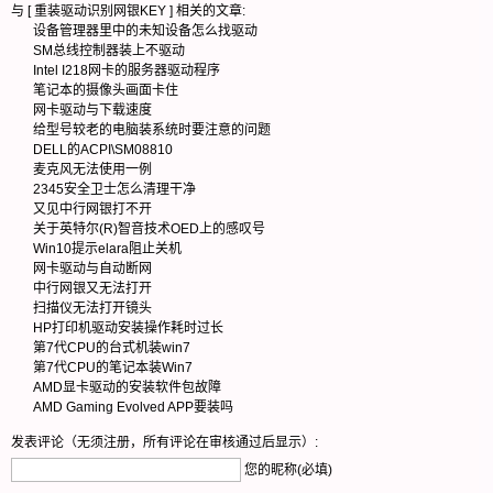
与 [
重装驱动识别网银KEY
] 相关的文章:
设备管理器里中的未知设备怎么找驱动
SM总线控制器装上不驱动
Intel I218网卡的服务器驱动程序
笔记本的摄像头画面卡住
网卡驱动与下载速度
给型号较老的电脑装系统时要注意的问题
DELL的ACPI\SM08810
麦克风无法使用一例
2345安全卫士怎么清理干净
又见中行网银打不开
关于英特尔(R)智音技术OED上的感叹号
Win10提示elara阻止关机
网卡驱动与自动断网
中行网银又无法打开
扫描仪无法打开镜头
HP打印机驱动安装操作耗时过长
第7代CPU的台式机装win7
第7代CPU的笔记本装Win7
AMD显卡驱动的安装软件包故障
AMD Gaming Evolved APP要装吗
发表评论（无须注册，所有评论在审核通过后显示）:
您的昵称(必填)