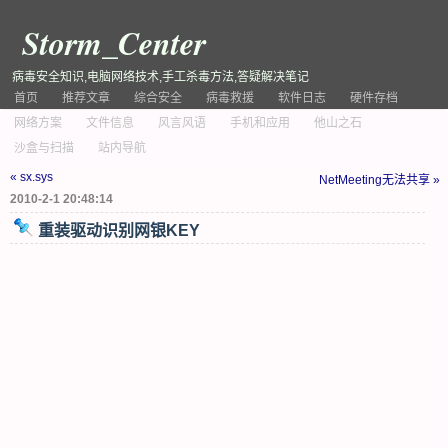
Storm_Center
病毒安全知识,电脑网络技术,手工杀毒方法,答疑解决笔记
首页
推荐文章
综合安全
病毒救援
软件日志
硬件存档
网络方案
文件信息
风言风语
手机和应用
他山之石
沙盒与扫描
站内导航
« sx.sys
NetMeeting无法共享 »
2010-2-1 20:48:14
重装驱动识别网银KEY